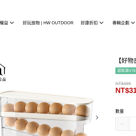
權益
好玩旅物 | HW OUTDOOR
好康折扣
專輯企劃
【好物
超取滿NT$
NT$499
NT$3
數量