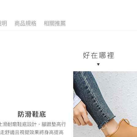
每筆NT$7
１．於結帳
付」結帳
7-11取貨
２．訂單
３．收到繳
每筆NT$7
說明
商品規格
相關推薦
／ATM／
※ 請注意
新竹物流
絡購買商品
先享後付
每筆NT$8
※ 交易是
是否繳費成
國家/地區
付客戶支
【注意事
１．透過由
交易，需
求債權轉
２．關於
https://aft
３．未成
「AFTE
任。
４．使用「
即時審查
結果請求
５．嚴禁