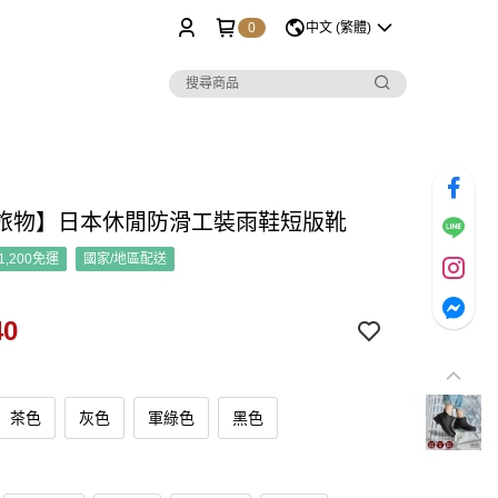
0
中文 (繁體)
旅物】日本休閒防滑工裝雨鞋短版靴
1,200免運
國家/地區配送
40
茶色
灰色
軍綠色
黑色