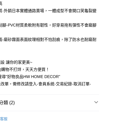
0 利率 每期
NT$90
21家銀行
庫商業銀行
第一商業銀行
高
業銀行
彰化商業銀行
質-外銷日本實體通路賣場，一體成型不會開口笑龜裂變
庫商業銀行
第一商業銀行
付款
業儲蓄銀行
台北富邦商業銀行
業銀行
彰化商業銀行
華商業銀行
兆豐國際商業銀行
業儲蓄銀行
台北富邦商業銀行
刮腳-PVC材質柔軟附有韌性，好穿易拖有彈性不會磨腳
小企業銀行
台中商業銀行
華商業銀行
兆豐國際商業銀行
台灣）商業銀行
華泰商業銀行
小企業銀行
台中商業銀行
業銀行
遠東國際商業銀行
面-磨砂霧面表面紋理相對不怕刮痕，除了防水也耐磨耐
台灣）商業銀行
華泰商業銀行
業銀行
永豐商業銀行
業銀行
遠東國際商業銀行
業銀行
星展（台灣）商業銀行
業銀行
永豐商業銀行
際商業銀行
中國信託商業銀行
業銀行
星展（台灣）商業銀行
設 讓你的家更美~
天信用卡公司
際商業銀行
中國信託商業銀行
動購物不打烊，天天方便買！
天信用卡公司
享後付
尋"好物良品HW HOME DECOR"
改單，需修改請登入-會員系統-交易紀錄-取消訂單-
FTEE先享後付」】
先享後付是「在收到商品之後才付款」的支付方式。 讓您購物簡單
心！
類 (2)
：不需註冊會員、不需綁卡、不需儲值。
：只要手機號碼，簡訊認證，即可結帳。
 HW OUTDOOR
雨具用品
：先確認商品／服務後，再付款。
客服
款，消費滿 $1200 (含以上)免運費
運動｜折扣最高滿 3000折700
EE先享後付」結帳流程】