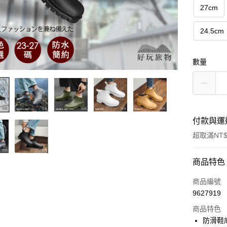
27cm
24.5cm
數量
付款與運
超取滿NT$
付款方式
商品特色
信用卡一
商品編號
9627919
信用卡分
商品特色
3 期 
防滑鞋