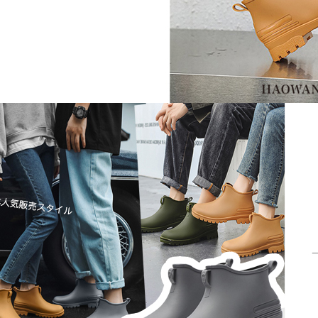
形，恩沛
動。