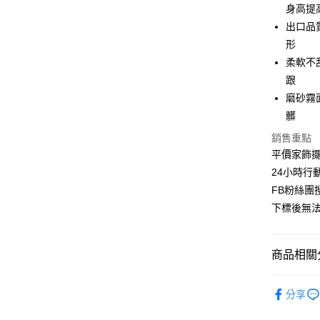
6 期 
合作金
身高提
華南商
出口品
合作金
超商取貨
上海商
華南商
形
國泰世
LINE Pay
上海商
柔軟不
臺灣中
國泰世
跟
匯豐（
Apple Pay
臺灣中
聯邦商
磨砂霧
匯豐（
街口支付
元大商
髒
聯邦商
玉山商
元大商
悠遊付
銷售重點
台新國
玉山商
平價家飾擺
台灣樂
台新國
全盈+PAY
24小時行
台灣樂
AFTEE先
FB粉絲團搜
相關說明
下標後無法
【關於「A
ATM付款
AFTEE
便利好安
商品相關分
１．簡單
２．便利
運送方式
好玩旅物 |
３．安心
分享
全家取貨付
🪴植感美學
【「AFT