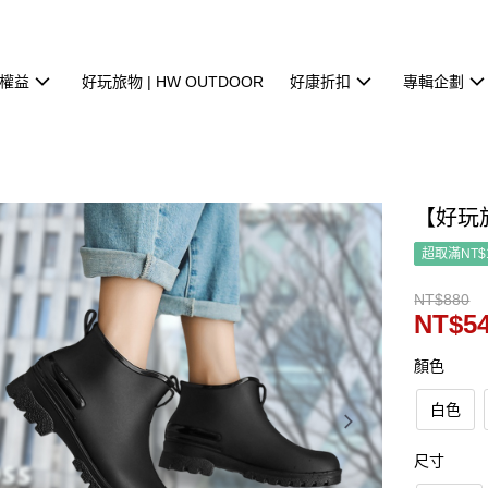
權益
好玩旅物 | HW OUTDOOR
好康折扣
專輯企劃
【好玩
超取滿NT$
NT$880
NT$5
顏色
白色
尺寸