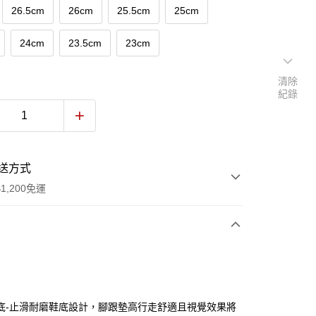
26.5cm
26cm
25.5cm
25cm
24cm
23.5cm
23cm
清除
紀錄
送方式
1,200免運
次付款
期付款
0 利率 每期
NT$180
21家銀行
底-止滑耐磨鞋底設計，腳跟墊高行走舒適且視覺效果將