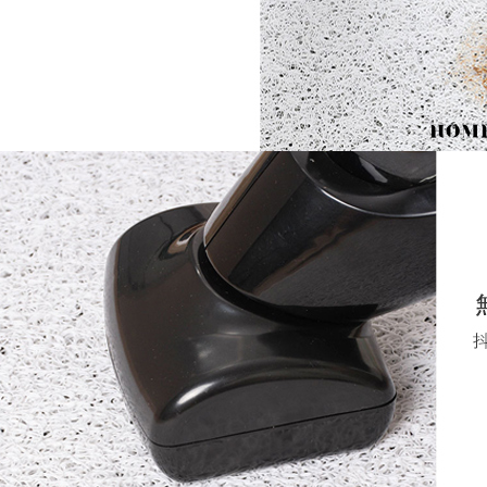
明』をご
AFTEE
なります。
延滞納金
後見人の同
個人情報
を行使し
cs_tw@netp
を、必要な
AFTEE
意いただ