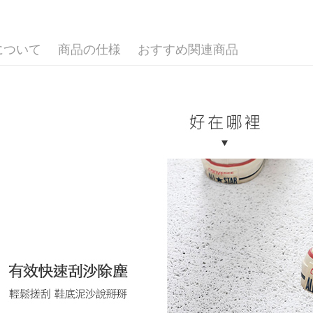
7-11取貨
ングでお
配送毎にNT
代金納付期
プリをダウ
について
商品の仕様
おすすめ関連商品
新竹物流
以内まで
配送毎にNT
お支払期限
中華郵政
もとに計算
期限を延
配送毎にNT
（例：予
の有無に関
二、支払
1.初回 
き、限度
2.決済金額
3.現在、
三、利用規
プロテクシ
します。
文者の氏
これに限ら
されます。
AFTEE