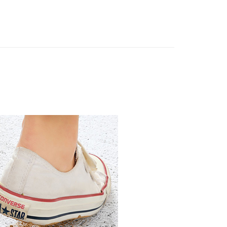
付款，消費滿 $1200(含以上)免運費
支払いください。
$70、NT$1,200以上で送料無料
限は最短で 14 日以内ですので、ご注意ください。AFTEE ア
ンロードして AFTEE 会員になるとお支払い期限を最長 45 日
延長できます。
$80、NT$1,200以上で送料無料
は、ショップが請求した期日と、AFTEEで延長できる日数を
されます。AFTEEで注文すると、商品を受け取るまで支払い
長できますが、商品を期限内に受け取れない場合があります
$120
約商品や商品到着日が比較的遅い商品）。そのため、商品到着
わらず、AFTEEで指定された期限内にお支払いください。
い限度額
AFTEEを ご利用の際に、認証結果及び当社の審査の結果に基づ
額が設定されます。
は最低NT$20です。
台湾の会員のみご利用いただけます。
約「AFTEE代金後払い」（以下当サービスという）はネット
ョンズ（以下 AFTEE という）が提供し、AFTEEが代金を徴収
当サービスご利用の際に提供しなければならない個人情報（注
名、電話番号、受取人の氏名、電話番号、受取人住所を含むが
ない）は、AFTEEに渡され当サービスで必要な範囲内で利用
AFTEEの個人情報の収集、処理、利用について、詳細は
公式ホームページの『個人情報の収集、処理及び利用に関する声