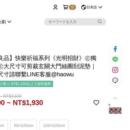
0
日本語
企劃
良品】快樂祈福系列《光明招財》㊣獨
㊣大尺寸可剪裁玄關大門絲圈刮泥墊｜
寸請聯繫LINE客服@haowu
取り NT$1,200以上で送料無料
~ NT$3,630
0 ~ NT$1,930
cm
80×120cm
120×120cm