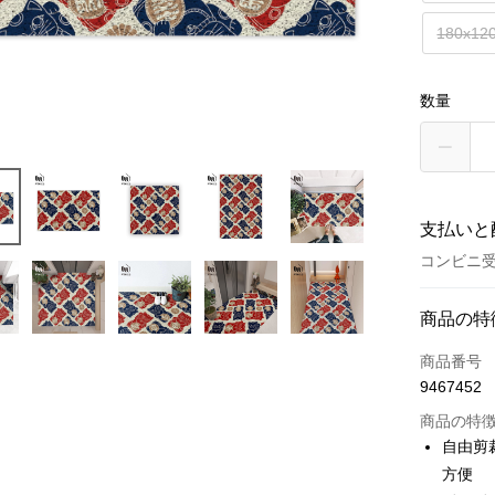
180x12
数量
支払いと
コンビニ受
お支払い
商品の特
クレジット
商品番号
9467452
クレジッ
商品の特
3回払
自由剪
6回払
合作金
方便
華南商