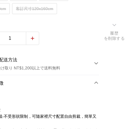
0cm
客訂尺寸120x160cm
履歴
を削除する
配送方法
け取り NT$1,200以上で送料無料
方法
徴
カード1回払い
トカード分割払い
徴
い、金利0、毎回
NT$296
21行の銀行
裁-不受形狀限制，可隨家裡尺寸配置自由剪裁，簡單又
い、金利0、毎回
NT$148
21行の銀行
庫商業銀行
第一商業銀行
業銀行
彰化商業銀行