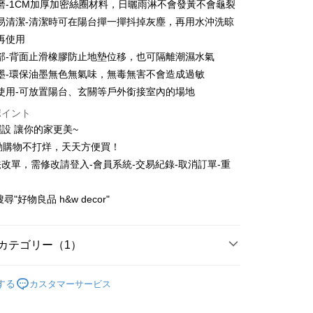
庫商業銀行
第一商業銀行
磨-1CM加厚加密絲圈材料，日曬雨淋不會發黃不會龜裂
店頭代金引換
業儲蓄銀行
台北富邦商業銀行
業銀行
彰化商業銀行
易清潔-清潔時可在陽台撣一撣抖掉灰塵，再用水沖洗晾
華商業銀行
兆豐國際商業銀行
業儲蓄銀行
台北富邦商業銀行
再使用
小企業銀行
台中商業銀行
華商業銀行
兆豐國際商業銀行
部-背面止滑橡膠防止地墊位移，也可隔離潮濕水氣
(台湾)商業銀行
華泰商業銀行
小企業銀行
台中商業銀行
業銀行
遠東国際商業銀行
墨-環保油墨無色無氣味，無毒無害不會造成過敏
(台湾)商業銀行
華泰商業銀行
業銀行
永豐商業銀行
使用-可放置陽台、玄關等戶外銜接室內的場地
業銀行
遠東国際商業銀行
業銀行
星展(台湾)商業銀行
業銀行
永豐商業銀行
t
ポイント
際商業銀行
中国信託商業銀行
業銀行
星展(台湾)商業銀行
設 讓你的家更美~
天クレジットカード会社
際商業銀行
中国信託商業銀行
動購物不打烊，天天方便買！
天クレジットカード会社
代金後払い
改單，需修改請登入-會員系統-交易紀錄-取消訂單-重
TEE代金後払いについて
尋"好物良品 h&w decor"
い方法でAFTEE代金後払いを選択すると、携帯電話認証ウィン
示されます。
で認証してお支払い手続を進めてください。
るときのお支払いは不要です。商品はご指定の住所に配送されま
カテゴリー（1）
が完了すると、携帯に支払い通知のSMSが届きます。アプリ会
玄關地墊
款，消費滿 $1200 (含以上)免運費
、AFTEE アプリプッシュ通知が届きます。
する
カスタマーサービス
$70、NT$1,200以上で送料無料
け取り時のお支払いは不要です。商品を確かめてから、SMSま
の通知に従って、4大コンビニ、またはATM/オンラインバンキ