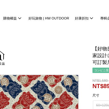
購物權益
好玩旅物 | HW OUTDOOR
好康折扣
專輯
【好物
家設計
可訂製尺
コンビニ受け
NT$1,580 
NT$89
尺寸
60×120