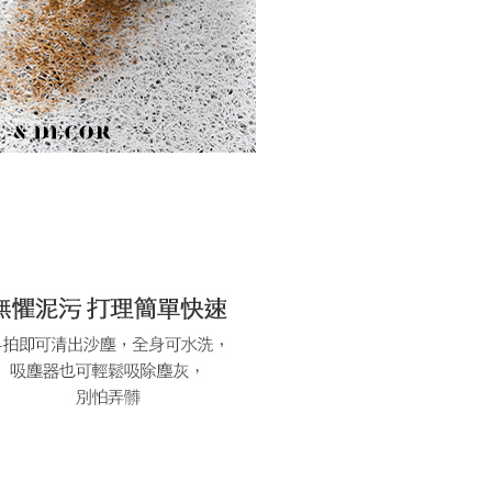
参照ください（
https://aftee.tw/privacypolicy/
）。
の初回ご利用の際に、審査を通過すれば、最高額がNT$10,000に
支払い期限を過ぎた場合、その金額に基づいて年利20%の遅
が加算されます。未成年の利用者は、事前に法定代理人または
意を得ればAFTEEをご利用いただけます。
の処理、利用について疑問がある、または関連する法律の権利
たい場合は、ネットプロテクションズ
rotections.co.jp
にご連絡ください。上記に示した個人情報
購入注文書とあわせてAFTEEにご提供いただく、または
にあなたの個人情報の収集、処理、利用を許可することににご同
けない場合は、当サービスを選択しないでください。