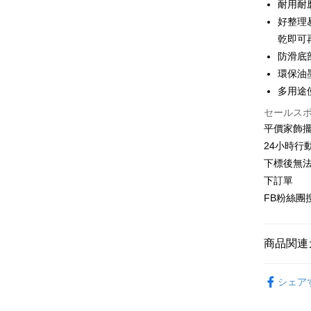
合作金
耐用耐
コンビニ
上海商
華南商
好整理
国泰世
LINE Pay
上海商
乾即可
台湾中
国泰世
防滑底
HSBC
Apple Pay
台湾中
聯邦商
環保油
HSBC
JKOPAY
元大商
多用途
聯邦商
玉山商
元大商
Easy Walle
セールス
台新國
玉山商
平價家飾擺
台湾楽
台新國
Plus Pay
24小時行
台湾楽
AFTEE
下標後無法
説明
下訂單
一、 AF
FB粉絲團搜
ATM払い
1.お支払
ドウが表
2.SMS
3.注文す
商品関連
配送方法
す。
4.ご注文
客廳玄關
全家取貨付
員の場合は
シェア
配送毎にNT
5.商品受
たはアプリ