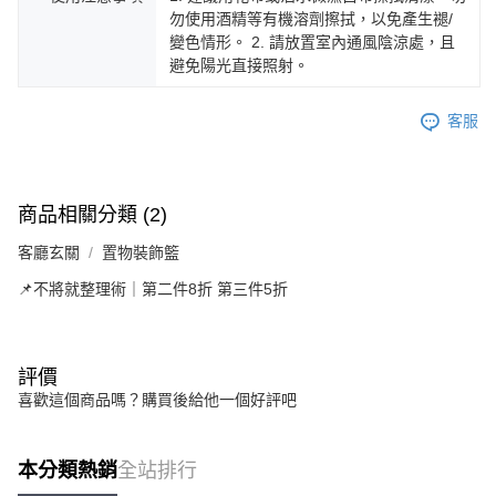
勿使用酒精等有機溶劑擦拭，以免產生褪/
變色情形。 2. 請放置室內通風陰涼處，且
避免陽光直接照射。
客服
商品相關分類 (2)
客廳玄關
置物裝飾籃
📌不將就整理術｜第二件8折 第三件5折
評價
喜歡這個商品嗎？購買後給他一個好評吧
本分類熱銷
全站排行