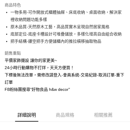
商品特色
6 期 0 利率 每期
NT$80
21家銀行
合作金庫商業銀行
第一商業銀行
一物多用-可作開放式櫃體抽屜、床底收納、桌面收納，解決家
華南商業銀行
彰化商業銀行
合作金庫商業銀行
第一商業銀行
LINE Pay
裡收納問題功能多樣
上海商業儲蓄銀行
台北富邦商業銀行
華南商業銀行
彰化商業銀行
國泰世華商業銀行
兆豐國際商業銀行
原木品質-天然原木工藝，高品質實木呈現自然居家風格
Apple Pay
上海商業儲蓄銀行
台北富邦商業銀行
臺灣中小企業銀行
台中商業銀行
底部定位-底座卡槽設計可堆疊儲放，多樣化增高自由組合收納
國泰世華商業銀行
兆豐國際商業銀行
匯豐（台灣）商業銀行
華泰商業銀行
街口支付
臺灣中小企業銀行
台中商業銀行
把手結構-鏤空把手方便儲櫃內的推拉橫移抽取物品
聯邦商業銀行
遠東國際商業銀行
匯豐（台灣）商業銀行
華泰商業銀行
悠遊付
元大商業銀行
永豐商業銀行
銷售重點
聯邦商業銀行
遠東國際商業銀行
玉山商業銀行
星展（台灣）商業銀行
元大商業銀行
永豐商業銀行
平價家飾擺設 讓你的家更美~
全盈+PAY
台新國際商業銀行
中國信託商業銀行
玉山商業銀行
星展（台灣）商業銀行
24小時行動購物不打烊，天天方便買！
台灣樂天信用卡公司
台新國際商業銀行
中國信託商業銀行
AFTEE先享後付
下標後無法改單，需修改請登入-會員系統-交易紀錄-取消訂單-重下
台灣樂天信用卡公司
相關說明
訂單
【關於「AFTEE先享後付」】
FB粉絲團搜尋"好物良品 h&w decor"
ATM付款
AFTEE先享後付是「在收到商品之後才付款」的支付方式。 讓您購物簡單
便利好安心！
１．簡單：不需註冊會員、不需綁卡、不需儲值。
運送方式
２．便利：只要手機號碼，簡訊認證，即可結帳。
３．安心：先確認商品／服務後，再付款。
新竹物流
詳細說明
商品規格
相關推薦
每筆NT$80，滿NT$1,200(含以上)免運費
【「AFTEE先享後付」結帳流程】
１．於結帳方式選擇「AFTEE先享後付」後，將跳轉至「AFTEE先享後付」