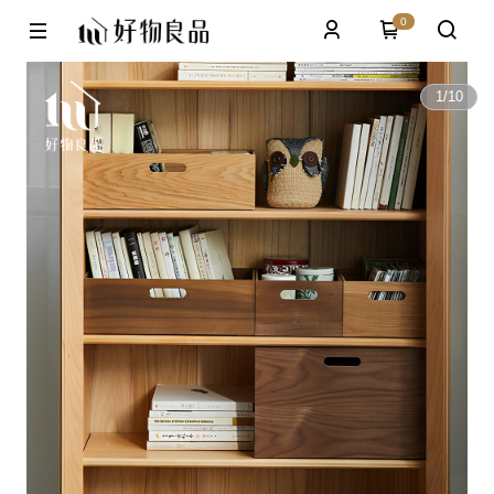
0
1
/
10