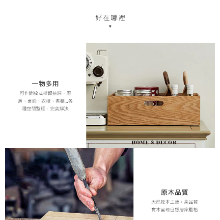
中華郵政
結帳頁面，進行簡訊認證並確認金額後，即可完成結帳。
２．訂單成立數日內，您將收到繳費通知簡訊。
每筆NT$120
３．收到繳費通知簡訊後14天內，點擊此簡訊中的連結，可透過四大超商／
ATM／網路銀行／等多元方式進行付款，方視為交易完成。
※ 請注意：結帳手續完成當下不需立刻繳費，但若您需要取消訂單，請聯絡
購買商品的店家。未經商家同意取消之訂單仍視為有效，需透過AFTEE先享
後付繳納相關費用。
※ 交易是否成功請以「AFTEE先享後付 」之結帳頁面顯示為準，若有關於
是否繳費成功／繳費後需取消欲退款等相關疑問，請聯繫「AFTEE先享後付
客戶支援中心」
https://netprotections.freshdesk.com/support/home
【注意事項】
１．透過由恩沛科技股份有限公司提供之「AFTEE先享後付」服務完成之交
易，需依本服務之必要範圍內提供個人資料，並將交易相關給付款項請求債
權轉讓予恩沛科技股份有限公司。
２．關於個人資料處理事宜，請瀏覽以下網址：
https://aftee.tw/terms/#terms3
３．未成年的使用者請事先徵得法定代理人或監護人之同意方可使用
「AFTEE先享後付」，若未經同意申辦者引起之損失，本公司不負相關責
任。
４．使用「AFTEE先享後付」時，將依據個別帳號之用戶狀況，依本公司即
時審查核予不同之上限額度；若仍有額度不足之情形，本公司將視審查結果
請求用戶進行身份認證。
５．嚴禁一人註冊多個帳號或使用他人資訊註冊。若發現惡意使用之情形，
恩沛科技股份有限公司將有權停止該用戶之使用額度並採取法律行動。