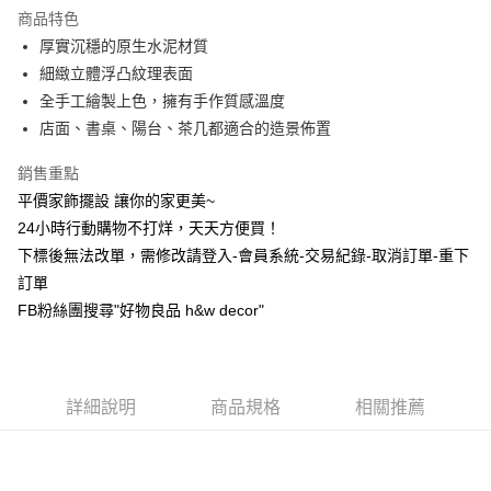
商品特色
6 期 0 利率 每期
NT$120
21家銀行
合作金庫商業銀行
第一商業銀行
厚實沉穩的原生水泥材質
華南商業銀行
彰化商業銀行
合作金庫商業銀行
第一商業銀行
超商取貨付款
細緻立體浮凸紋理表面
上海商業儲蓄銀行
台北富邦商業銀行
華南商業銀行
彰化商業銀行
國泰世華商業銀行
兆豐國際商業銀行
全手工繪製上色，擁有手作質感溫度
LINE Pay
上海商業儲蓄銀行
台北富邦商業銀行
臺灣中小企業銀行
台中商業銀行
店面、書桌、陽台、茶几都適合的造景佈置
國泰世華商業銀行
兆豐國際商業銀行
匯豐（台灣）商業銀行
華泰商業銀行
Apple Pay
臺灣中小企業銀行
台中商業銀行
聯邦商業銀行
遠東國際商業銀行
銷售重點
匯豐（台灣）商業銀行
華泰商業銀行
街口支付
元大商業銀行
永豐商業銀行
平價家飾擺設 讓你的家更美~
聯邦商業銀行
遠東國際商業銀行
玉山商業銀行
星展（台灣）商業銀行
元大商業銀行
永豐商業銀行
24小時行動購物不打烊，天天方便買！
悠遊付
台新國際商業銀行
中國信託商業銀行
玉山商業銀行
星展（台灣）商業銀行
下標後無法改單，需修改請登入-會員系統-交易紀錄-取消訂單-重下
台灣樂天信用卡公司
台新國際商業銀行
中國信託商業銀行
全盈+PAY
訂單
台灣樂天信用卡公司
FB粉絲團搜尋"好物良品 h&w decor"
AFTEE先享後付
相關說明
【關於「AFTEE先享後付」】
ATM付款
AFTEE先享後付是「在收到商品之後才付款」的支付方式。 讓您購物簡單
便利好安心！
詳細說明
商品規格
相關推薦
１．簡單：不需註冊會員、不需綁卡、不需儲值。
運送方式
２．便利：只要手機號碼，簡訊認證，即可結帳。
３．安心：先確認商品／服務後，再付款。
全家取貨付款，消費滿 $1200 (含以上)免運費