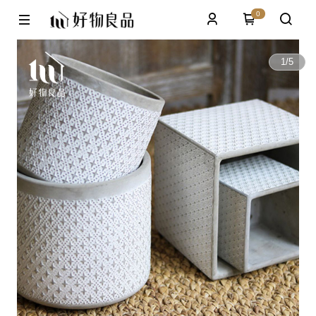
0
1
/
5