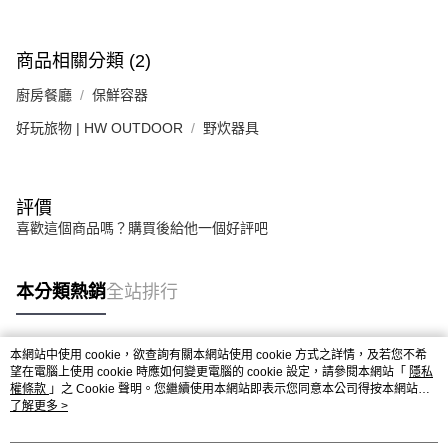
商品相關分類 (2)
廚房餐廳
保鮮容器
好玩旅物 | HW OUTDOOR
野炊器具
評價
喜歡這個商品嗎？購買後給他一個好評吧
本分類熱銷
全站排行
本網站中使用 cookie，欲查詢有關本網站使用 cookie 方式之詳情，及若您不希
熱門標籤
望在電腦上使用 cookie 時應如何變更電腦的 cookie 設定，請參閱本網站「
隱私
權條款
」之 Cookie 聲明。您繼續使用本網站即表示您同意本公司得按本網站使
用條款之 Cookie 聲明使用 cookie。
了解更多 >