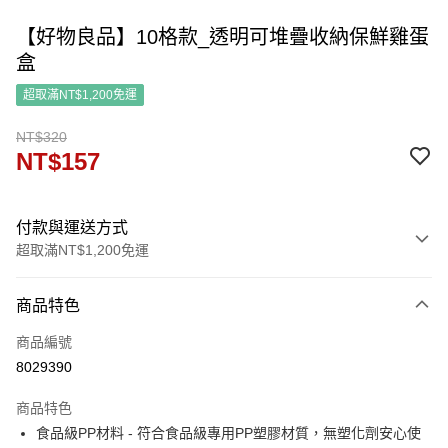
【好物良品】10格款_透明可堆疊收納保鮮雞蛋
盒
超取滿NT$1,200免運
NT$320
NT$157
付款與運送方式
超取滿NT$1,200免運
付款方式
商品特色
信用卡一次付款
商品編號
信用卡分期付款
8029390
3 期 0 利率 每期
NT$52
21家銀行
商品特色
6 期 0 利率 每期
NT$26
21家銀行
合作金庫商業銀行
第一商業銀行
食品級PP材料 - 符合食品級專用PP塑膠材質，無塑化劑安心使
華南商業銀行
彰化商業銀行
合作金庫商業銀行
第一商業銀行