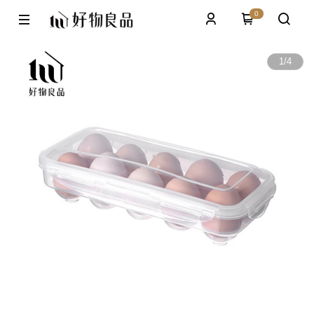
0
1
/
4