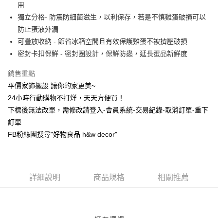
超商取貨付款
用
上海商業儲蓄銀行
台北富邦商業銀行
華南商業銀行
彰化商業銀行
國泰世華商業銀行
兆豐國際商業銀行
獨立分格- 防震防細菌滋生，以利保存，若是不慎雞蛋破損可以
LINE Pay
上海商業儲蓄銀行
台北富邦商業銀行
臺灣中小企業銀行
台中商業銀行
防止蛋液外漏
國泰世華商業銀行
兆豐國際商業銀行
匯豐（台灣）商業銀行
華泰商業銀行
Apple Pay
臺灣中小企業銀行
台中商業銀行
可疊放收納 - 節省冰箱空間且有效保護雞蛋不被擠壓破損
聯邦商業銀行
遠東國際商業銀行
匯豐（台灣）商業銀行
華泰商業銀行
密封卡扣保鮮 - 密封圈設計，保鮮防蟲，延長蛋品新鮮度
街口支付
元大商業銀行
永豐商業銀行
聯邦商業銀行
遠東國際商業銀行
玉山商業銀行
星展（台灣）商業銀行
元大商業銀行
永豐商業銀行
銷售重點
悠遊付
台新國際商業銀行
中國信託商業銀行
玉山商業銀行
星展（台灣）商業銀行
平價家飾擺設 讓你的家更美~
台灣樂天信用卡公司
台新國際商業銀行
中國信託商業銀行
全盈+PAY
24小時行動購物不打烊，天天方便買！
台灣樂天信用卡公司
下標後無法改單，需修改請登入-會員系統-交易紀錄-取消訂單-重下
AFTEE先享後付
訂單
相關說明
【關於「AFTEE先享後付」】
FB粉絲團搜尋"好物良品 h&w decor"
ATM付款
AFTEE先享後付是「在收到商品之後才付款」的支付方式。 讓您購物簡單
便利好安心！
１．簡單：不需註冊會員、不需綁卡、不需儲值。
運送方式
２．便利：只要手機號碼，簡訊認證，即可結帳。
詳細說明
商品規格
相關推薦
３．安心：先確認商品／服務後，再付款。
全家取貨付款，消費滿 $1200 (含以上)免運費
每筆NT$70，滿NT$1,200(含以上)免運費
【「AFTEE先享後付」結帳流程】
１．於結帳方式選擇「AFTEE先享後付」後，將跳轉至「AFTEE先享後付」
7-11取貨付款，消費滿 $1200(含以上)免運費
結帳頁面，進行簡訊認證並確認金額後，即可完成結帳。