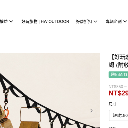
權益
好玩旅物 | HW OUTDOOR
好康折扣
專輯企劃
【好玩
繩 (附
超取滿NT$
NT$850 ~
NT$29
尺寸
短款180