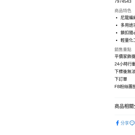
7974543
華南商
合作金
超商取貨
上海商
商品特色
華南商
國泰世
尼龍編
LINE Pay
上海商
臺灣中
多用途
國泰世
匯豐（
Apple Pay
臺灣中
鎖扣隨
聯邦商
匯豐（
輕量化工
街口支付
元大商
聯邦商
玉山商
銷售重點
元大商
悠遊付
台新國
平價家飾擺
玉山商
台灣樂
台新國
全盈+PAY
24小時行
台灣樂
下標後無法
AFTEE先
下訂單
相關說明
FB粉絲團搜
【關於「A
ATM付款
AFTEE
便利好安
１．簡單
商品相關分
２．便利
運送方式
３．安心
好玩旅物 |
全家取貨付
分享
【「AFT
📌不將就
每筆NT$7
１．於結帳