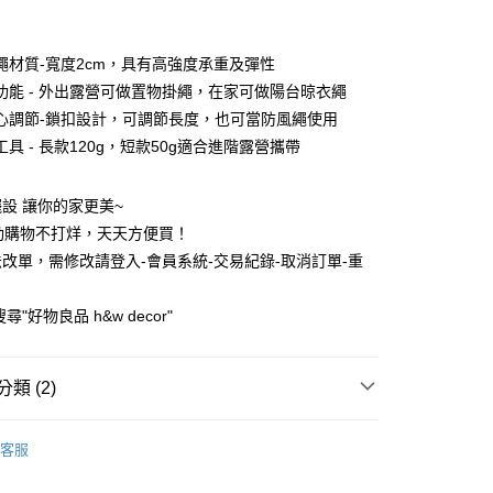
業銀行
彰化商業銀行
庫商業銀行
第一商業銀行
付款
業儲蓄銀行
台北富邦商業銀行
業銀行
彰化商業銀行
華商業銀行
兆豐國際商業銀行
繩材質-寬度2cm，具有高強度承重及彈性
業儲蓄銀行
台北富邦商業銀行
小企業銀行
台中商業銀行
功能 - 外出露營可做置物掛繩，在家可做陽台晾衣繩
華商業銀行
兆豐國際商業銀行
台灣）商業銀行
華泰商業銀行
小企業銀行
台中商業銀行
心調節-鎖扣設計，可調節長度，也可當防風繩使用
業銀行
遠東國際商業銀行
台灣）商業銀行
華泰商業銀行
具 - 長款120g，短款50g適合進階露營攜帶
業銀行
永豐商業銀行
業銀行
遠東國際商業銀行
業銀行
星展（台灣）商業銀行
業銀行
永豐商業銀行
際商業銀行
中國信託商業銀行
設 讓你的家更美~
業銀行
星展（台灣）商業銀行
天信用卡公司
際商業銀行
中國信託商業銀行
動購物不打烊，天天方便買！
天信用卡公司
改單，需修改請登入-會員系統-交易紀錄-取消訂單-重
享後付
尋"好物良品 h&w decor"
FTEE先享後付」】
先享後付是「在收到商品之後才付款」的支付方式。 讓您購物簡單
心！
：不需註冊會員、不需綁卡、不需儲值。
類 (2)
：只要手機號碼，簡訊認證，即可結帳。
：先確認商品／服務後，再付款。
 HW OUTDOOR
露營收納
款，消費滿 $1200 (含以上)免運費
客服
EE先享後付」結帳流程】
整理術｜第二件8折 第三件5折
0，滿NT$1,200(含以上)免運費
方式選擇「AFTEE先享後付」後，將跳轉至「AFTEE先享後