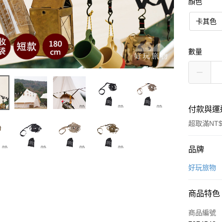
顏色
卡其色
數量
付款與運
超取滿NT$
付款方式
品牌
信用卡一
好玩旅物
信用卡分
商品特色
3 期 
商品編號
6 期 
合作金