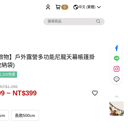
0
中文 (繁體)
旅物】戶外露營多功能尼龍天幕帳篷掛
收納袋)
1,200免運
 NT$1,285
9 ~ NT$399
cm
長款500cm