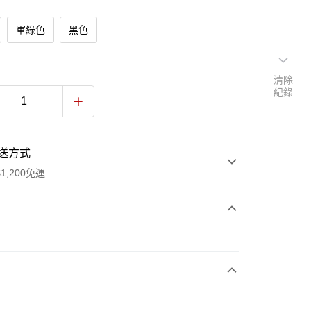
軍綠色
黑色
清除
紀錄
送方式
1,200免運
次付款
期付款
0 利率 每期
NT$99
21家銀行
0 利率 每期
NT$49
21家銀行
庫商業銀行
第一商業銀行