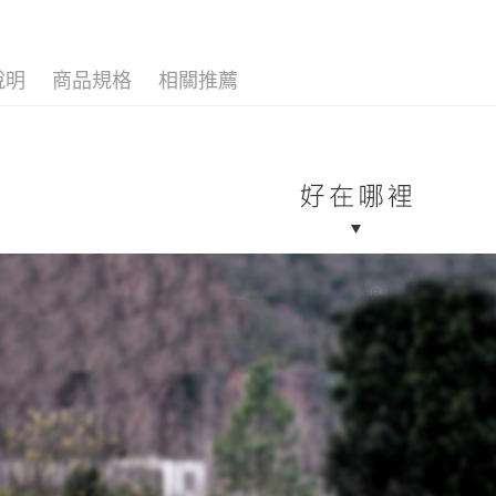
付」結帳
7-11取貨
２．訂單
３．收到繳
每筆NT$7
／ATM／
說明
商品規格
相關推薦
※ 請注意
新竹物流
絡購買商品
先享後付
每筆NT$8
※ 交易是
是否繳費成
付客戶支
【注意事
１．透過由
交易，需
求債權轉
２．關於
https://aft
３．未成
「AFTE
任。
４．使用「
即時審查
結果請求
５．嚴禁
形，恩沛