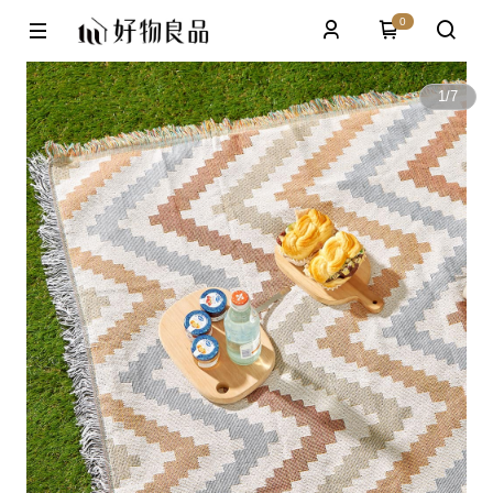
0
1
/
7