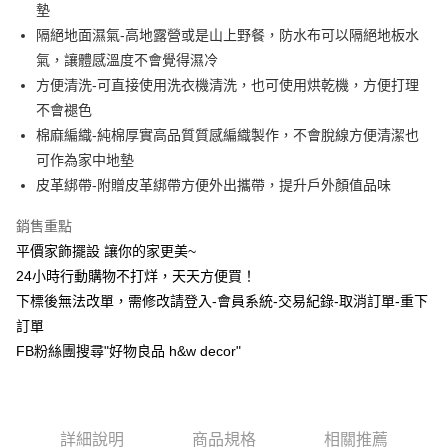
超商取貨付款
墊
上海商業儲蓄銀行
台北富邦商業銀行
華南商業銀行
彰化商業銀行
國泰世華商業銀行
兆豐國際商業銀行
隔絕地面濕氣-高地露營或是山上野餐，防水布可以隔絕地板水
LINE Pay
上海商業儲蓄銀行
台北富邦商業銀行
臺灣中小企業銀行
台中商業銀行
氣，讓體感溫度不會覺得濕冷
國泰世華商業銀行
兆豐國際商業銀行
匯豐（台灣）商業銀行
華泰商業銀行
Apple Pay
臺灣中小企業銀行
台中商業銀行
方便清洗-可直接使用洗衣機清洗，也可使用烘乾機，方便打理
聯邦商業銀行
遠東國際商業銀行
匯豐（台灣）商業銀行
華泰商業銀行
不會褪色
街口支付
元大商業銀行
永豐商業銀行
聯邦商業銀行
遠東國際商業銀行
棉麻編織-純棉厚實高品質質感編織製作，不會脫線方便清潔也
玉山商業銀行
星展（台灣）商業銀行
元大商業銀行
永豐商業銀行
悠遊付
可作為家中地墊
台新國際商業銀行
中國信託商業銀行
玉山商業銀行
星展（台灣）商業銀行
台灣樂天信用卡公司
皮革綁帶-附贈皮革綁帶方便外出攜帶，提升戶外顏值品味
台新國際商業銀行
中國信託商業銀行
全盈+PAY
台灣樂天信用卡公司
銷售重點
AFTEE先享後付
平價家飾擺設 讓你的家更美~
相關說明
【關於「AFTEE先享後付」】
24小時行動購物不打烊，天天方便買！
ATM付款
AFTEE先享後付是「在收到商品之後才付款」的支付方式。 讓您購物簡單
下標後無法改單，需修改請登入-會員系統-交易紀錄-取消訂單-重下
便利好安心！
訂單
１．簡單：不需註冊會員、不需綁卡、不需儲值。
運送方式
２．便利：只要手機號碼，簡訊認證，即可結帳。
FB粉絲團搜尋"好物良品 h&w decor"
３．安心：先確認商品／服務後，再付款。
全家取貨付款，消費滿 $1200 (含以上)免運費
每筆NT$70，滿NT$1,200(含以上)免運費
【「AFTEE先享後付」結帳流程】
１．於結帳方式選擇「AFTEE先享後付」後，將跳轉至「AFTEE先享後付」
7-11取貨付款，消費滿 $1200(含以上)免運費
結帳頁面，進行簡訊認證並確認金額後，即可完成結帳。
詳細說明
商品規格
相關推薦