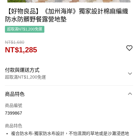
【好物良品】《加州海岸》獨家設計棉麻編織
防水防髒野餐露營地墊
超取滿NT$1,200免運
NT$1,680
NT$1,285
付款與運送方式
超取滿NT$1,200免運
付款方式
商品特色
信用卡一次付款
商品編號
信用卡分期付款
7399867
3 期 0 利率 每期
NT$428
21家銀行
商品特色
6 期 0 利率 每期
NT$214
21家銀行
合作金庫商業銀行
第一商業銀行
複合防水布-獨家防水布設計，不怕濕潤的草地或是沙灘浸透地
華南商業銀行
彰化商業銀行
合作金庫商業銀行
第一商業銀行