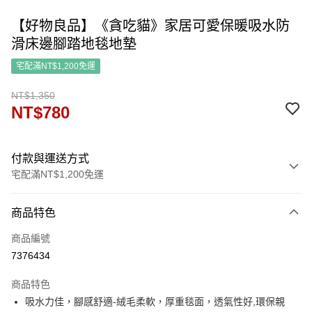
【好物良品】《貪吃貓》家居可愛保暖吸水防
滑床邊腳踏地毯地墊
宅配滿NT$1,200免運
NT$1,350
NT$780
付款與運送方式
宅配滿NT$1,200免運
付款方式
商品特色
信用卡一次付款
商品編號
信用卡分期付款
7376434
3 期 0 利率 每期
NT$260
21家銀行
商品特色
6 期 0 利率 每期
NT$130
21家銀行
合作金庫商業銀行
第一商業銀行
吸水力佳，腳感舒適-絨毛柔軟，厚重毯面，透氣性好,環保親
華南商業銀行
彰化商業銀行
合作金庫商業銀行
第一商業銀行