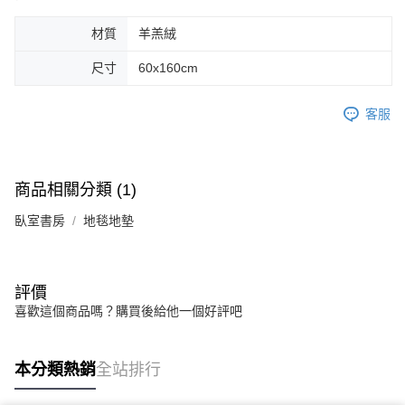
材質
羊羔絨
尺寸
60x160cm
客服
商品相關分類 (1)
臥室書房
地毯地墊
評價
喜歡這個商品嗎？購買後給他一個好評吧
本分類熱銷
全站排行