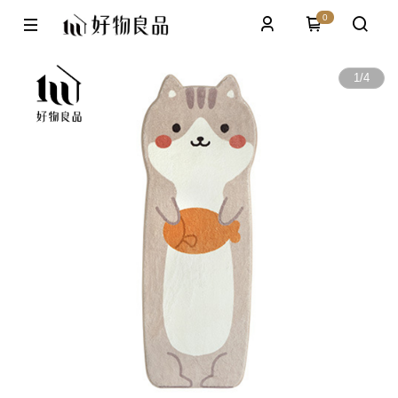
0
1
/
4