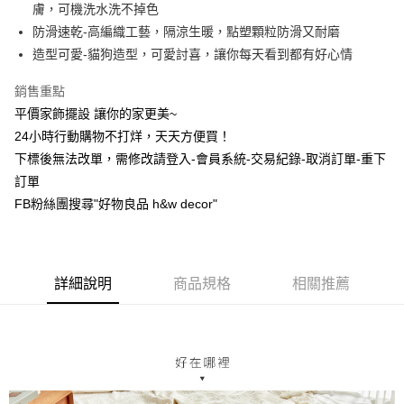
LINE Pay
膚，可機洗水洗不掉色
上海商業儲蓄銀行
台北富邦商業銀行
華南商業銀行
彰化商業銀行
國泰世華商業銀行
兆豐國際商業銀行
防滑速乾-高編織工藝，隔涼生暖，點塑顆粒防滑又耐磨
Apple Pay
上海商業儲蓄銀行
台北富邦商業銀行
臺灣中小企業銀行
台中商業銀行
造型可愛-貓狗造型，可愛討喜，讓你每天看到都有好心情
國泰世華商業銀行
兆豐國際商業銀行
匯豐（台灣）商業銀行
華泰商業銀行
街口支付
臺灣中小企業銀行
台中商業銀行
聯邦商業銀行
遠東國際商業銀行
銷售重點
匯豐（台灣）商業銀行
華泰商業銀行
悠遊付
元大商業銀行
永豐商業銀行
平價家飾擺設 讓你的家更美~
聯邦商業銀行
遠東國際商業銀行
玉山商業銀行
星展（台灣）商業銀行
元大商業銀行
永豐商業銀行
24小時行動購物不打烊，天天方便買！
全盈+PAY
台新國際商業銀行
中國信託商業銀行
玉山商業銀行
星展（台灣）商業銀行
下標後無法改單，需修改請登入-會員系統-交易紀錄-取消訂單-重下
台灣樂天信用卡公司
台新國際商業銀行
中國信託商業銀行
AFTEE先享後付
訂單
台灣樂天信用卡公司
相關說明
FB粉絲團搜尋"好物良品 h&w decor"
【關於「AFTEE先享後付」】
ATM付款
AFTEE先享後付是「在收到商品之後才付款」的支付方式。 讓您購物簡單
便利好安心！
１．簡單：不需註冊會員、不需綁卡、不需儲值。
運送方式
２．便利：只要手機號碼，簡訊認證，即可結帳。
詳細說明
商品規格
相關推薦
３．安心：先確認商品／服務後，再付款。
新竹物流
每筆NT$80，滿NT$1,200(含以上)免運費
【「AFTEE先享後付」結帳流程】
１．於結帳方式選擇「AFTEE先享後付」後，將跳轉至「AFTEE先享後付」
中華郵政
結帳頁面，進行簡訊認證並確認金額後，即可完成結帳。
２．訂單成立數日內，您將收到繳費通知簡訊。
每筆NT$120
３．收到繳費通知簡訊後14天內，點擊此簡訊中的連結，可透過四大超商／