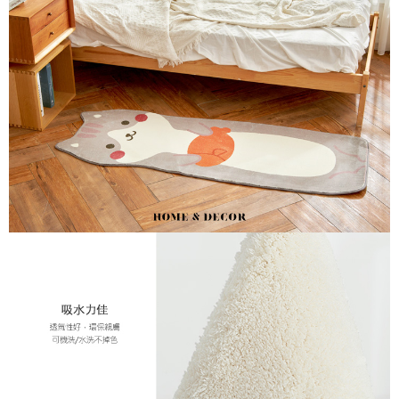
ATM／網路銀行／等多元方式進行付款，方視為交易完成。
※ 請注意：結帳手續完成當下不需立刻繳費，但若您需要取消訂單，請聯絡
購買商品的店家。未經商家同意取消之訂單仍視為有效，需透過AFTEE先享
後付繳納相關費用。
※ 交易是否成功請以「AFTEE先享後付 」之結帳頁面顯示為準，若有關於
是否繳費成功／繳費後需取消欲退款等相關疑問，請聯繫「AFTEE先享後付
客戶支援中心」
https://netprotections.freshdesk.com/support/home
【注意事項】
１．透過由恩沛科技股份有限公司提供之「AFTEE先享後付」服務完成之交
易，需依本服務之必要範圍內提供個人資料，並將交易相關給付款項請求債
權轉讓予恩沛科技股份有限公司。
２．關於個人資料處理事宜，請瀏覽以下網址：
https://aftee.tw/terms/#terms3
３．未成年的使用者請事先徵得法定代理人或監護人之同意方可使用
「AFTEE先享後付」，若未經同意申辦者引起之損失，本公司不負相關責
任。
４．使用「AFTEE先享後付」時，將依據個別帳號之用戶狀況，依本公司即
時審查核予不同之上限額度；若仍有額度不足之情形，本公司將視審查結果
請求用戶進行身份認證。
５．嚴禁一人註冊多個帳號或使用他人資訊註冊。若發現惡意使用之情形，
恩沛科技股份有限公司將有權停止該用戶之使用額度並採取法律行動。