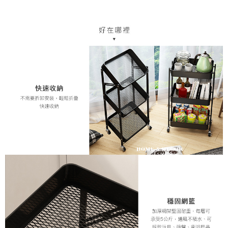
中華郵政
結帳頁面，進行簡訊認證並確認金額後，即可完成結帳。
２．訂單成立數日內，您將收到繳費通知簡訊。
每筆NT$120
３．收到繳費通知簡訊後14天內，點擊此簡訊中的連結，可透過四大超商／
ATM／網路銀行／等多元方式進行付款，方視為交易完成。
※ 請注意：結帳手續完成當下不需立刻繳費，但若您需要取消訂單，請聯絡
購買商品的店家。未經商家同意取消之訂單仍視為有效，需透過AFTEE先享
後付繳納相關費用。
※ 交易是否成功請以「AFTEE先享後付 」之結帳頁面顯示為準，若有關於
是否繳費成功／繳費後需取消欲退款等相關疑問，請聯繫「AFTEE先享後付
客戶支援中心」
https://netprotections.freshdesk.com/support/home
【注意事項】
１．透過由恩沛科技股份有限公司提供之「AFTEE先享後付」服務完成之交
易，需依本服務之必要範圍內提供個人資料，並將交易相關給付款項請求債
權轉讓予恩沛科技股份有限公司。
２．關於個人資料處理事宜，請瀏覽以下網址：
https://aftee.tw/terms/#terms3
３．未成年的使用者請事先徵得法定代理人或監護人之同意方可使用
「AFTEE先享後付」，若未經同意申辦者引起之損失，本公司不負相關責
任。
４．使用「AFTEE先享後付」時，將依據個別帳號之用戶狀況，依本公司即
時審查核予不同之上限額度；若仍有額度不足之情形，本公司將視審查結果
請求用戶進行身份認證。
５．嚴禁一人註冊多個帳號或使用他人資訊註冊。若發現惡意使用之情形，
恩沛科技股份有限公司將有權停止該用戶之使用額度並採取法律行動。