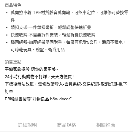
商品特色
6 期 0 利率 每期
NT$165
21家銀行
合作金庫商業銀行
第一商業銀行
萬向煞車輪-TPE材質靜音萬向輪，可煞車定位，可維修可替換零
華南商業銀行
彰化商業銀行
合作金庫商業銀行
第一商業銀行
LINE Pay
件
上海商業儲蓄銀行
台北富邦商業銀行
華南商業銀行
彰化商業銀行
國泰世華商業銀行
兆豐國際商業銀行
鎖扣支架-一件鎖扣彎折，輕鬆調整快速折疊
Apple Pay
上海商業儲蓄銀行
台北富邦商業銀行
臺灣中小企業銀行
台中商業銀行
快速收納-不需要拆卸安裝，輕鬆折疊快速收納
國泰世華商業銀行
兆豐國際商業銀行
匯豐（台灣）商業銀行
華泰商業銀行
街口支付
臺灣中小企業銀行
台中商業銀行
穩固網籃-加厚網架堅固耐重，每層可承受5公斤，通風不積水、
聯邦商業銀行
遠東國際商業銀行
匯豐（台灣）商業銀行
華泰商業銀行
可晾乾玩具、碗盤、衛浴用品
悠遊付
元大商業銀行
永豐商業銀行
聯邦商業銀行
遠東國際商業銀行
玉山商業銀行
星展（台灣）商業銀行
元大商業銀行
永豐商業銀行
銷售重點
全盈+PAY
台新國際商業銀行
中國信託商業銀行
玉山商業銀行
星展（台灣）商業銀行
平價家飾擺設 讓你的家更美~
台灣樂天信用卡公司
台新國際商業銀行
中國信託商業銀行
AFTEE先享後付
24小時行動購物不打烊，天天方便買！
台灣樂天信用卡公司
相關說明
下標後無法改單，需修改請登入-會員系統-交易紀錄-取消訂單-重下
【關於「AFTEE先享後付」】
訂單
ATM付款
AFTEE先享後付是「在收到商品之後才付款」的支付方式。 讓您購物簡單
便利好安心！
FB粉絲團搜尋"好物良品 h&w decor"
１．簡單：不需註冊會員、不需綁卡、不需儲值。
運送方式
２．便利：只要手機號碼，簡訊認證，即可結帳。
３．安心：先確認商品／服務後，再付款。
新竹物流
每筆NT$80，滿NT$1,200(含以上)免運費
【「AFTEE先享後付」結帳流程】
詳細說明
商品規格
相關推薦
１．於結帳方式選擇「AFTEE先享後付」後，將跳轉至「AFTEE先享後付」