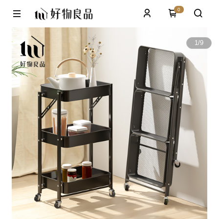
0
1
/
9