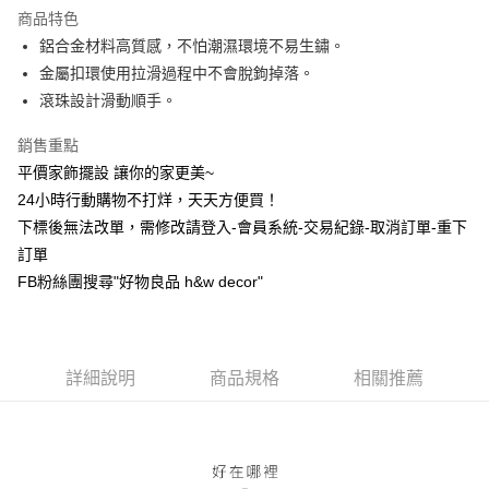
商品特色
6 期 0 利率 每期
NT$39
21家銀行
合作金庫商業銀行
第一商業銀行
鋁合金材料高質感，不怕潮濕環境不易生鏽。
華南商業銀行
彰化商業銀行
合作金庫商業銀行
第一商業銀行
LINE Pay
金屬扣環使用拉滑過程中不會脫鉤掉落。
上海商業儲蓄銀行
台北富邦商業銀行
華南商業銀行
彰化商業銀行
國泰世華商業銀行
兆豐國際商業銀行
滾珠設計滑動順手。
Apple Pay
上海商業儲蓄銀行
台北富邦商業銀行
臺灣中小企業銀行
台中商業銀行
國泰世華商業銀行
兆豐國際商業銀行
銷售重點
匯豐（台灣）商業銀行
華泰商業銀行
街口支付
臺灣中小企業銀行
台中商業銀行
聯邦商業銀行
遠東國際商業銀行
平價家飾擺設 讓你的家更美~
匯豐（台灣）商業銀行
華泰商業銀行
悠遊付
元大商業銀行
永豐商業銀行
24小時行動購物不打烊，天天方便買！
聯邦商業銀行
遠東國際商業銀行
玉山商業銀行
星展（台灣）商業銀行
元大商業銀行
永豐商業銀行
下標後無法改單，需修改請登入-會員系統-交易紀錄-取消訂單-重下
全盈+PAY
台新國際商業銀行
中國信託商業銀行
玉山商業銀行
星展（台灣）商業銀行
訂單
台灣樂天信用卡公司
台新國際商業銀行
中國信託商業銀行
AFTEE先享後付
FB粉絲團搜尋"好物良品 h&w decor"
台灣樂天信用卡公司
相關說明
【關於「AFTEE先享後付」】
ATM付款
AFTEE先享後付是「在收到商品之後才付款」的支付方式。 讓您購物簡單
便利好安心！
詳細說明
商品規格
相關推薦
１．簡單：不需註冊會員、不需綁卡、不需儲值。
運送方式
２．便利：只要手機號碼，簡訊認證，即可結帳。
３．安心：先確認商品／服務後，再付款。
新竹物流
每筆NT$80，滿NT$1,200(含以上)免運費
【「AFTEE先享後付」結帳流程】
１．於結帳方式選擇「AFTEE先享後付」後，將跳轉至「AFTEE先享後付」