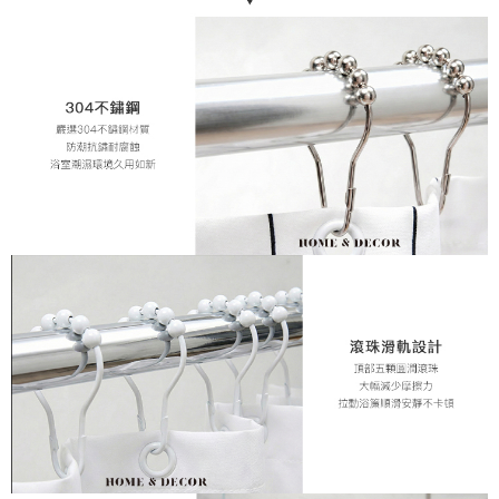
中華郵政
結帳頁面，進行簡訊認證並確認金額後，即可完成結帳。
２．訂單成立數日內，您將收到繳費通知簡訊。
每筆NT$120
３．收到繳費通知簡訊後14天內，點擊此簡訊中的連結，可透過四大超商／
ATM／網路銀行／等多元方式進行付款，方視為交易完成。
※ 請注意：結帳手續完成當下不需立刻繳費，但若您需要取消訂單，請聯絡
購買商品的店家。未經商家同意取消之訂單仍視為有效，需透過AFTEE先享
後付繳納相關費用。
※ 交易是否成功請以「AFTEE先享後付 」之結帳頁面顯示為準，若有關於
是否繳費成功／繳費後需取消欲退款等相關疑問，請聯繫「AFTEE先享後付
客戶支援中心」
https://netprotections.freshdesk.com/support/home
【注意事項】
１．透過由恩沛科技股份有限公司提供之「AFTEE先享後付」服務完成之交
易，需依本服務之必要範圍內提供個人資料，並將交易相關給付款項請求債
權轉讓予恩沛科技股份有限公司。
２．關於個人資料處理事宜，請瀏覽以下網址：
https://aftee.tw/terms/#terms3
３．未成年的使用者請事先徵得法定代理人或監護人之同意方可使用
「AFTEE先享後付」，若未經同意申辦者引起之損失，本公司不負相關責
任。
４．使用「AFTEE先享後付」時，將依據個別帳號之用戶狀況，依本公司即
時審查核予不同之上限額度；若仍有額度不足之情形，本公司將視審查結果
請求用戶進行身份認證。
５．嚴禁一人註冊多個帳號或使用他人資訊註冊。若發現惡意使用之情形，
恩沛科技股份有限公司將有權停止該用戶之使用額度並採取法律行動。