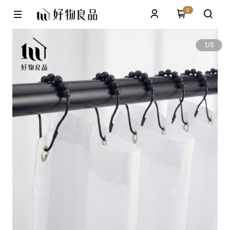
0
1
/
8