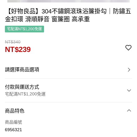
【好物良品】304不鏽鋼滾珠浴簾掛勾｜防鏽五
金扣環 滑順靜音 窗簾圈 高承重
宅配滿NT$1,200免運
NT$340
NT$239
請選擇商品選項
付款與運送方式
宅配滿NT$1,200免運
付款方式
商品特色
信用卡一次付款
商品編號
信用卡分期付款
6956321
3 期 0 利率 每期
NT$79
21家銀行