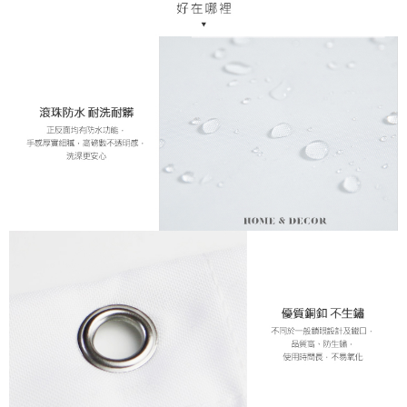
中華郵政
結帳頁面，進行簡訊認證並確認金額後，即可完成結帳。
２．訂單成立數日內，您將收到繳費通知簡訊。
每筆NT$120
３．收到繳費通知簡訊後14天內，點擊此簡訊中的連結，可透過四大超商／
ATM／網路銀行／等多元方式進行付款，方視為交易完成。
※ 請注意：結帳手續完成當下不需立刻繳費，但若您需要取消訂單，請聯絡
購買商品的店家。未經商家同意取消之訂單仍視為有效，需透過AFTEE先享
後付繳納相關費用。
※ 交易是否成功請以「AFTEE先享後付 」之結帳頁面顯示為準，若有關於
是否繳費成功／繳費後需取消欲退款等相關疑問，請聯繫「AFTEE先享後付
客戶支援中心」
https://netprotections.freshdesk.com/support/home
【注意事項】
１．透過由恩沛科技股份有限公司提供之「AFTEE先享後付」服務完成之交
易，需依本服務之必要範圍內提供個人資料，並將交易相關給付款項請求債
權轉讓予恩沛科技股份有限公司。
２．關於個人資料處理事宜，請瀏覽以下網址：
https://aftee.tw/terms/#terms3
３．未成年的使用者請事先徵得法定代理人或監護人之同意方可使用
「AFTEE先享後付」，若未經同意申辦者引起之損失，本公司不負相關責
任。
４．使用「AFTEE先享後付」時，將依據個別帳號之用戶狀況，依本公司即
時審查核予不同之上限額度；若仍有額度不足之情形，本公司將視審查結果
請求用戶進行身份認證。
５．嚴禁一人註冊多個帳號或使用他人資訊註冊。若發現惡意使用之情形，
恩沛科技股份有限公司將有權停止該用戶之使用額度並採取法律行動。