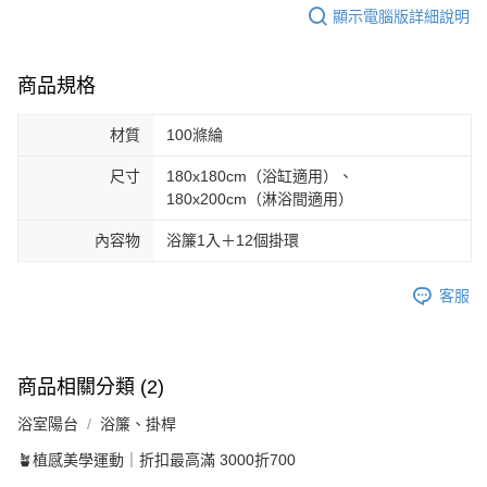
顯示電腦版詳細說明
商品規格
材質
100滌綸
尺寸
180x180cm（浴缸適用）、
180x200cm（淋浴間適用）
內容物
浴簾1入＋12個掛環
客服
商品相關分類 (2)
浴室陽台
浴簾、掛桿
🪴植感美學運動｜折扣最高滿 3000折700