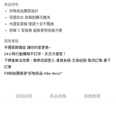
商品特色
6 期 0 利率 每期
NT$96
21家銀行
合作金庫商業銀行
第一商業銀行
好物良品獨家設計
華南商業銀行
彰化商業銀行
合作金庫商業銀行
第一商業銀行
LINE Pay
荷葉防水 耐磨耐髒可機洗
上海商業儲蓄銀行
台北富邦商業銀行
華南商業銀行
彰化商業銀行
國泰世華商業銀行
兆豐國際商業銀行
內置鉛垂線 墜感十足不飄逸
Apple Pay
上海商業儲蓄銀行
台北富邦商業銀行
臺灣中小企業銀行
台中商業銀行
附贈 C 型掛鉤 組裝使用快速方便
國泰世華商業銀行
兆豐國際商業銀行
匯豐（台灣）商業銀行
華泰商業銀行
街口支付
臺灣中小企業銀行
台中商業銀行
聯邦商業銀行
遠東國際商業銀行
銷售重點
匯豐（台灣）商業銀行
華泰商業銀行
悠遊付
元大商業銀行
永豐商業銀行
平價家飾擺設 讓你的家更美~
聯邦商業銀行
遠東國際商業銀行
玉山商業銀行
星展（台灣）商業銀行
元大商業銀行
永豐商業銀行
24小時行動購物不打烊，天天方便買！
全盈+PAY
台新國際商業銀行
中國信託商業銀行
玉山商業銀行
星展（台灣）商業銀行
下標後無法改單，需修改請登入-會員系統-交易紀錄-取消訂單-重下
台灣樂天信用卡公司
台新國際商業銀行
中國信託商業銀行
AFTEE先享後付
訂單
台灣樂天信用卡公司
相關說明
FB粉絲團搜尋"好物良品 h&w decor"
【關於「AFTEE先享後付」】
ATM付款
AFTEE先享後付是「在收到商品之後才付款」的支付方式。 讓您購物簡單
便利好安心！
１．簡單：不需註冊會員、不需綁卡、不需儲值。
運送方式
２．便利：只要手機號碼，簡訊認證，即可結帳。
詳細說明
商品規格
相關推薦
３．安心：先確認商品／服務後，再付款。
新竹物流
每筆NT$80，滿NT$1,200(含以上)免運費
【「AFTEE先享後付」結帳流程】
１．於結帳方式選擇「AFTEE先享後付」後，將跳轉至「AFTEE先享後付」