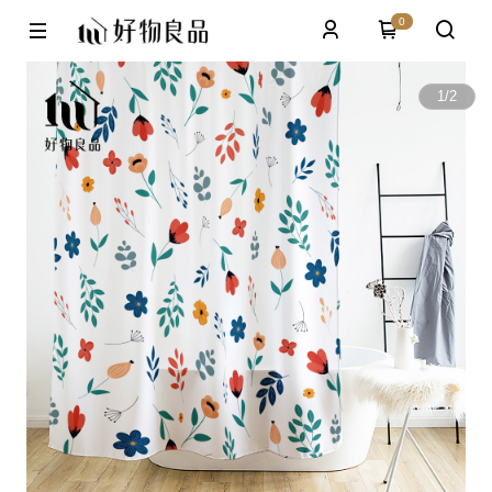
0
1
/
2