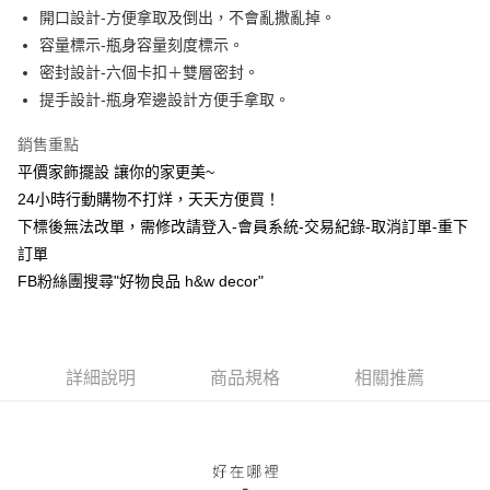
合作金庫商業銀行
第一商業銀行
開口設計-方便拿取及倒出，不會亂撒亂掉。
華南商業銀行
彰化商業銀行
合作金庫商業銀行
第一商業銀行
超商取貨付款
容量標示-瓶身容量刻度標示。
上海商業儲蓄銀行
台北富邦商業銀行
華南商業銀行
彰化商業銀行
國泰世華商業銀行
兆豐國際商業銀行
密封設計-六個卡扣＋雙層密封。
LINE Pay
上海商業儲蓄銀行
台北富邦商業銀行
臺灣中小企業銀行
台中商業銀行
提手設計-瓶身窄邊設計方便手拿取。
國泰世華商業銀行
兆豐國際商業銀行
匯豐（台灣）商業銀行
華泰商業銀行
Apple Pay
臺灣中小企業銀行
台中商業銀行
聯邦商業銀行
遠東國際商業銀行
銷售重點
匯豐（台灣）商業銀行
華泰商業銀行
街口支付
元大商業銀行
永豐商業銀行
平價家飾擺設 讓你的家更美~
聯邦商業銀行
遠東國際商業銀行
玉山商業銀行
星展（台灣）商業銀行
元大商業銀行
永豐商業銀行
24小時行動購物不打烊，天天方便買！
悠遊付
台新國際商業銀行
中國信託商業銀行
玉山商業銀行
星展（台灣）商業銀行
下標後無法改單，需修改請登入-會員系統-交易紀錄-取消訂單-重下
台灣樂天信用卡公司
台新國際商業銀行
中國信託商業銀行
全盈+PAY
訂單
台灣樂天信用卡公司
FB粉絲團搜尋"好物良品 h&w decor"
AFTEE先享後付
相關說明
【關於「AFTEE先享後付」】
ATM付款
AFTEE先享後付是「在收到商品之後才付款」的支付方式。 讓您購物簡單
便利好安心！
詳細說明
商品規格
相關推薦
１．簡單：不需註冊會員、不需綁卡、不需儲值。
運送方式
２．便利：只要手機號碼，簡訊認證，即可結帳。
３．安心：先確認商品／服務後，再付款。
全家取貨付款，消費滿 $1200 (含以上)免運費
每筆NT$70，滿NT$1,200(含以上)免運費
【「AFTEE先享後付」結帳流程】