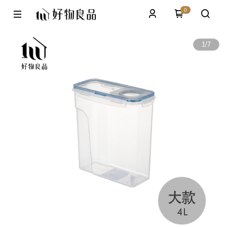
0
1
/
7