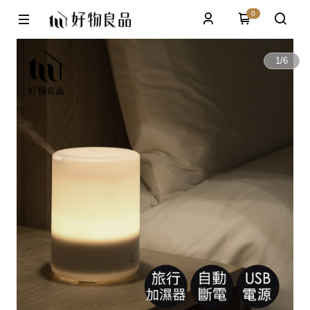
0
1
/
6