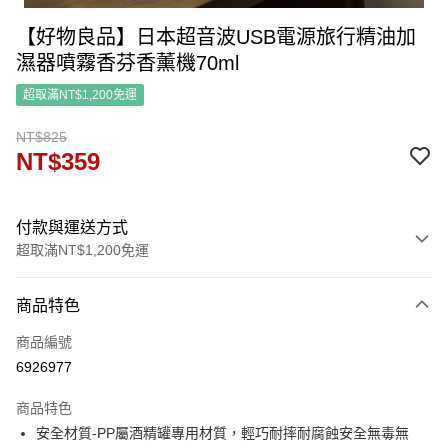
【好物良品】日本超音波USB電源旅行精油加
濕器噴霧香芬香薰機70ml
超取滿NT$1,200免運
NT$825
NT$359
付款與運送方式
超取滿NT$1,200免運
付款方式
商品特色
信用卡一次付款
商品編號
信用卡分期付款
6926977
3 期 0 利率 每期
NT$119
21家銀行
商品特色
6 期 0 利率 每期
NT$59
21家銀行
合作金庫商業銀行
第一商業銀行
安全材質-PP屬酒精罐專用材質，輕巧耐摔耐腐蝕安全無毒無
華南商業銀行
彰化商業銀行
合作金庫商業銀行
第一商業銀行