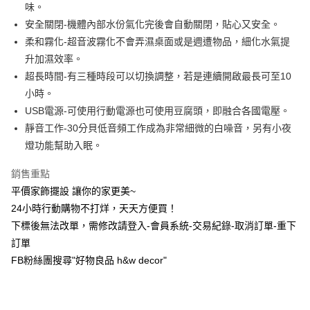
超商取貨付款
味。
上海商業儲蓄銀行
台北富邦商業銀行
華南商業銀行
彰化商業銀行
國泰世華商業銀行
兆豐國際商業銀行
安全關閉-機體內部水份氣化完後會自動關閉，貼心又安全。
LINE Pay
上海商業儲蓄銀行
台北富邦商業銀行
臺灣中小企業銀行
台中商業銀行
柔和霧化-超音波霧化不會弄濕桌面或是週遭物品，細化水氣提
國泰世華商業銀行
兆豐國際商業銀行
匯豐（台灣）商業銀行
華泰商業銀行
Apple Pay
臺灣中小企業銀行
台中商業銀行
升加濕效率。
聯邦商業銀行
遠東國際商業銀行
匯豐（台灣）商業銀行
華泰商業銀行
超長時間-有三種時段可以切換調整，若是連續開啟最長可至10
街口支付
元大商業銀行
永豐商業銀行
聯邦商業銀行
遠東國際商業銀行
小時。
玉山商業銀行
星展（台灣）商業銀行
元大商業銀行
永豐商業銀行
悠遊付
USB電源-可使用行動電源也可使用豆腐頭，即融合各國電壓。
台新國際商業銀行
中國信託商業銀行
玉山商業銀行
星展（台灣）商業銀行
台灣樂天信用卡公司
靜音工作-30分貝低音頻工作成為非常細微的白噪音，另有小夜
台新國際商業銀行
中國信託商業銀行
全盈+PAY
燈功能幫助入眠。
台灣樂天信用卡公司
AFTEE先享後付
銷售重點
相關說明
【關於「AFTEE先享後付」】
平價家飾擺設 讓你的家更美~
ATM付款
AFTEE先享後付是「在收到商品之後才付款」的支付方式。 讓您購物簡單
24小時行動購物不打烊，天天方便買！
便利好安心！
下標後無法改單，需修改請登入-會員系統-交易紀錄-取消訂單-重下
１．簡單：不需註冊會員、不需綁卡、不需儲值。
運送方式
２．便利：只要手機號碼，簡訊認證，即可結帳。
訂單
３．安心：先確認商品／服務後，再付款。
全家取貨付款，消費滿 $1200 (含以上)免運費
FB粉絲團搜尋"好物良品 h&w decor"
每筆NT$70，滿NT$1,200(含以上)免運費
【「AFTEE先享後付」結帳流程】
１．於結帳方式選擇「AFTEE先享後付」後，將跳轉至「AFTEE先享後付」
7-11取貨付款，消費滿 $1200(含以上)免運費
結帳頁面，進行簡訊認證並確認金額後，即可完成結帳。