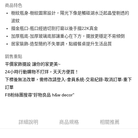
商品特色
6 期 0 利率 每期
NT$99
21家銀行
合作金庫商業銀行
第一商業銀行
樹紋瓶身-樹紋圖案設計，陽光下像是觸碰湖水泛起晶瑩剔透的
華南商業銀行
彰化商業銀行
合作金庫商業銀行
第一商業銀行
超商取貨付款
波紋
上海商業儲蓄銀行
台北富邦商業銀行
華南商業銀行
彰化商業銀行
國泰世華商業銀行
兆豐國際商業銀行
描金瓶口-瓶口經過切割打磨以後手描22K真金
LINE Pay
上海商業儲蓄銀行
台北富邦商業銀行
臺灣中小企業銀行
台中商業銀行
加厚瓶底-加厚玻璃底部讓重心在下方，擺放更穩定不易傾倒
國泰世華商業銀行
兆豐國際商業銀行
匯豐（台灣）商業銀行
華泰商業銀行
Apple Pay
臺灣中小企業銀行
台中商業銀行
居家裝飾-造型簡約不失單調，點綴餐桌提升生活品質
聯邦商業銀行
遠東國際商業銀行
匯豐（台灣）商業銀行
華泰商業銀行
街口支付
元大商業銀行
永豐商業銀行
銷售重點
聯邦商業銀行
遠東國際商業銀行
玉山商業銀行
星展（台灣）商業銀行
元大商業銀行
永豐商業銀行
平價家飾擺設 讓你的家更美~
悠遊付
台新國際商業銀行
中國信託商業銀行
玉山商業銀行
星展（台灣）商業銀行
24小時行動購物不打烊，天天方便買！
台灣樂天信用卡公司
台新國際商業銀行
中國信託商業銀行
全盈+PAY
下標後無法改單，需修改請登入-會員系統-交易紀錄-取消訂單-重下
台灣樂天信用卡公司
訂單
AFTEE先享後付
FB粉絲團搜尋"好物良品 h&w decor"
相關說明
【關於「AFTEE先享後付」】
ATM付款
AFTEE先享後付是「在收到商品之後才付款」的支付方式。 讓您購物簡單
便利好安心！
１．簡單：不需註冊會員、不需綁卡、不需儲值。
運送方式
詳細說明
商品規格
相關推薦
２．便利：只要手機號碼，簡訊認證，即可結帳。
３．安心：先確認商品／服務後，再付款。
全家取貨付款，消費滿 $1200 (含以上)免運費