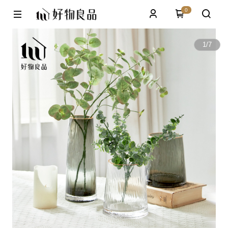
0
1
/
7