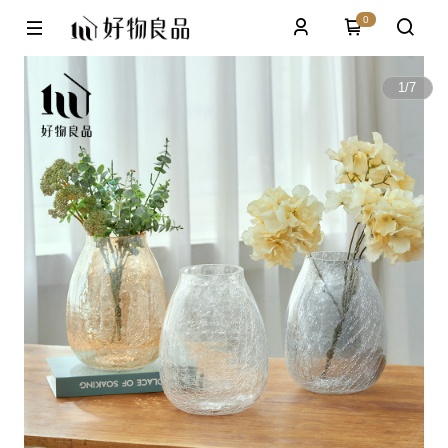
0
1
/
7