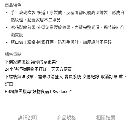
商品特色
6 期 0 利率 每期
NT$96
21家銀行
合作金庫商業銀行
第一商業銀行
手工玻璃吹製-多道工序製成，反覆冷卻反覆高溫燒製，形成自
華南商業銀行
彰化商業銀行
合作金庫商業銀行
第一商業銀行
LINE Pay
然紋理，點綴家居不二單品
上海商業儲蓄銀行
台北富邦商業銀行
華南商業銀行
彰化商業銀行
國泰世華商業銀行
兆豐國際商業銀行
冰花裂紋效果-外壁創意裂紋效果，內壁完整光滑，獨特設計凸
Apple Pay
上海商業儲蓄銀行
台北富邦商業銀行
臺灣中小企業銀行
台中商業銀行
顯質感
國泰世華商業銀行
兆豐國際商業銀行
匯豐（台灣）商業銀行
華泰商業銀行
街口支付
臺灣中小企業銀行
台中商業銀行
瓶口做工精緻-圓潤打磨，防割手設計，加厚設計不易碎
聯邦商業銀行
遠東國際商業銀行
匯豐（台灣）商業銀行
華泰商業銀行
悠遊付
元大商業銀行
永豐商業銀行
銷售重點
聯邦商業銀行
遠東國際商業銀行
玉山商業銀行
星展（台灣）商業銀行
元大商業銀行
永豐商業銀行
平價家飾擺設 讓你的家更美~
全盈+PAY
台新國際商業銀行
中國信託商業銀行
玉山商業銀行
星展（台灣）商業銀行
24小時行動購物不打烊，天天方便買！
台灣樂天信用卡公司
台新國際商業銀行
中國信託商業銀行
AFTEE先享後付
下標後無法改單，需修改請登入-會員系統-交易紀錄-取消訂單-重下
台灣樂天信用卡公司
相關說明
訂單
【關於「AFTEE先享後付」】
FB粉絲團搜尋"好物良品 h&w decor"
ATM付款
AFTEE先享後付是「在收到商品之後才付款」的支付方式。 讓您購物簡單
便利好安心！
１．簡單：不需註冊會員、不需綁卡、不需儲值。
運送方式
２．便利：只要手機號碼，簡訊認證，即可結帳。
３．安心：先確認商品／服務後，再付款。
新竹物流
詳細說明
商品規格
相關推薦
每筆NT$80，滿NT$1,200(含以上)免運費
【「AFTEE先享後付」結帳流程】
１．於結帳方式選擇「AFTEE先享後付」後，將跳轉至「AFTEE先享後付」