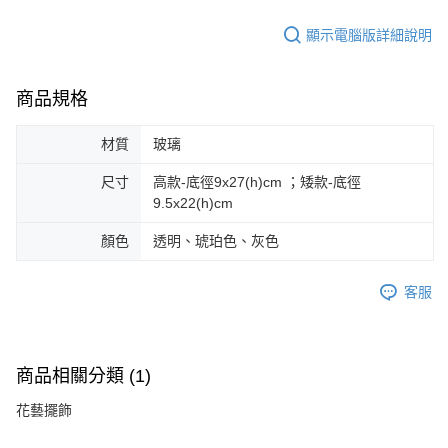
顯示電腦版詳細說明
商品規格
材質
玻璃
尺寸
高款-底徑9x27(h)cm ；矮款-底徑
9.5x22(h)cm
顏色
透明、琥珀色、灰色
客服
商品相關分類 (1)
花藝擺飾