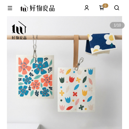
0
1
/
10