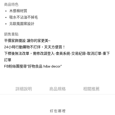
商品特色
6 期 0 利率 每期
NT$7
21家銀行
合作金庫商業銀行
第一商業銀行
木漿棉材質
華南商業銀行
彰化商業銀行
合作金庫商業銀行
第一商業銀行
超商取貨付款
吸水不沾油不掉毛
上海商業儲蓄銀行
台北富邦商業銀行
華南商業銀行
彰化商業銀行
國泰世華商業銀行
兆豐國際商業銀行
北歐風圖案設計
LINE Pay
上海商業儲蓄銀行
台北富邦商業銀行
臺灣中小企業銀行
台中商業銀行
國泰世華商業銀行
兆豐國際商業銀行
銷售重點
匯豐（台灣）商業銀行
華泰商業銀行
Apple Pay
臺灣中小企業銀行
台中商業銀行
聯邦商業銀行
遠東國際商業銀行
平價家飾擺設 讓你的家更美~
匯豐（台灣）商業銀行
華泰商業銀行
街口支付
元大商業銀行
永豐商業銀行
24小時行動購物不打烊，天天方便買！
聯邦商業銀行
遠東國際商業銀行
玉山商業銀行
星展（台灣）商業銀行
元大商業銀行
永豐商業銀行
下標後無法改單，需修改請登入-會員系統-交易紀錄-取消訂單-重下
悠遊付
台新國際商業銀行
中國信託商業銀行
玉山商業銀行
星展（台灣）商業銀行
訂單
台灣樂天信用卡公司
台新國際商業銀行
中國信託商業銀行
全盈+PAY
FB粉絲團搜尋"好物良品 h&w decor"
台灣樂天信用卡公司
AFTEE先享後付
相關說明
【關於「AFTEE先享後付」】
ATM付款
詳細說明
商品規格
相關推薦
AFTEE先享後付是「在收到商品之後才付款」的支付方式。 讓您購物簡單
便利好安心！
１．簡單：不需註冊會員、不需綁卡、不需儲值。
運送方式
２．便利：只要手機號碼，簡訊認證，即可結帳。
３．安心：先確認商品／服務後，再付款。
全家取貨付款，消費滿 $1200 (含以上)免運費