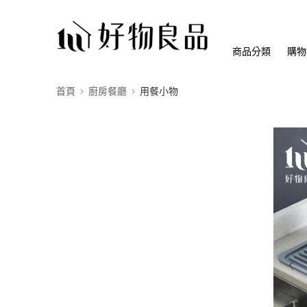
商品分類
購物
首頁
廚房餐廳
用餐小物