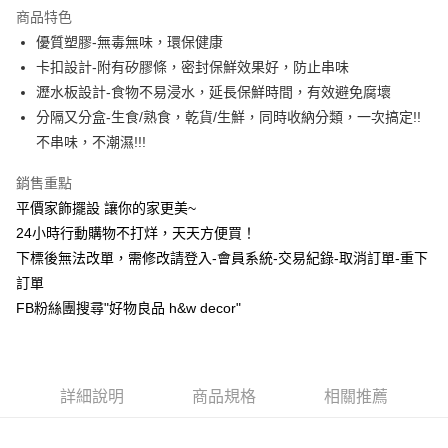
商品特色
6 期 0 利率 每期
NT$39
21家銀行
合作金庫商業銀行
第一商業銀行
優質塑膠-無毒無味，環保健康
華南商業銀行
彰化商業銀行
合作金庫商業銀行
第一商業銀行
LINE Pay
卡扣設計-附有矽膠條，密封保鮮效果好，防止串味
上海商業儲蓄銀行
台北富邦商業銀行
華南商業銀行
彰化商業銀行
國泰世華商業銀行
兆豐國際商業銀行
瀝水板設計-食物不易浸水，延長保鮮時間，有效避免腐壞
Apple Pay
上海商業儲蓄銀行
台北富邦商業銀行
臺灣中小企業銀行
台中商業銀行
分隔又分盒-生食/熟食，乾貨/生鮮，同時收納分類，一次搞定!!
國泰世華商業銀行
兆豐國際商業銀行
匯豐（台灣）商業銀行
華泰商業銀行
街口支付
臺灣中小企業銀行
台中商業銀行
不串味，不潮濕!!!
聯邦商業銀行
遠東國際商業銀行
匯豐（台灣）商業銀行
華泰商業銀行
悠遊付
元大商業銀行
永豐商業銀行
銷售重點
聯邦商業銀行
遠東國際商業銀行
玉山商業銀行
星展（台灣）商業銀行
元大商業銀行
永豐商業銀行
平價家飾擺設 讓你的家更美~
全盈+PAY
台新國際商業銀行
中國信託商業銀行
玉山商業銀行
星展（台灣）商業銀行
24小時行動購物不打烊，天天方便買！
台灣樂天信用卡公司
台新國際商業銀行
中國信託商業銀行
AFTEE先享後付
下標後無法改單，需修改請登入-會員系統-交易紀錄-取消訂單-重下
台灣樂天信用卡公司
相關說明
訂單
【關於「AFTEE先享後付」】
FB粉絲團搜尋"好物良品 h&w decor"
ATM付款
AFTEE先享後付是「在收到商品之後才付款」的支付方式。 讓您購物簡單
便利好安心！
１．簡單：不需註冊會員、不需綁卡、不需儲值。
運送方式
２．便利：只要手機號碼，簡訊認證，即可結帳。
３．安心：先確認商品／服務後，再付款。
新竹物流
詳細說明
商品規格
相關推薦
每筆NT$80，滿NT$1,200(含以上)免運費
【「AFTEE先享後付」結帳流程】
１．於結帳方式選擇「AFTEE先享後付」後，將跳轉至「AFTEE先享後付」