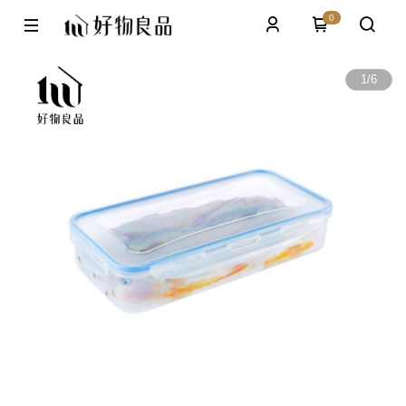
0
1
/
6