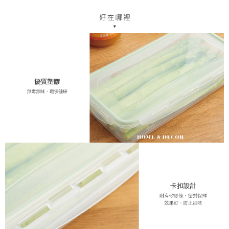
中華郵政
結帳頁面，進行簡訊認證並確認金額後，即可完成結帳。
２．訂單成立數日內，您將收到繳費通知簡訊。
每筆NT$120
３．收到繳費通知簡訊後14天內，點擊此簡訊中的連結，可透過四大超商／
ATM／網路銀行／等多元方式進行付款，方視為交易完成。
※ 請注意：結帳手續完成當下不需立刻繳費，但若您需要取消訂單，請聯絡
購買商品的店家。未經商家同意取消之訂單仍視為有效，需透過AFTEE先享
後付繳納相關費用。
※ 交易是否成功請以「AFTEE先享後付 」之結帳頁面顯示為準，若有關於
是否繳費成功／繳費後需取消欲退款等相關疑問，請聯繫「AFTEE先享後付
客戶支援中心」
https://netprotections.freshdesk.com/support/home
【注意事項】
１．透過由恩沛科技股份有限公司提供之「AFTEE先享後付」服務完成之交
易，需依本服務之必要範圍內提供個人資料，並將交易相關給付款項請求債
權轉讓予恩沛科技股份有限公司。
２．關於個人資料處理事宜，請瀏覽以下網址：
https://aftee.tw/terms/#terms3
３．未成年的使用者請事先徵得法定代理人或監護人之同意方可使用
「AFTEE先享後付」，若未經同意申辦者引起之損失，本公司不負相關責
任。
４．使用「AFTEE先享後付」時，將依據個別帳號之用戶狀況，依本公司即
時審查核予不同之上限額度；若仍有額度不足之情形，本公司將視審查結果
請求用戶進行身份認證。
５．嚴禁一人註冊多個帳號或使用他人資訊註冊。若發現惡意使用之情形，
恩沛科技股份有限公司將有權停止該用戶之使用額度並採取法律行動。