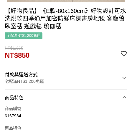
【好物良品】《E款-80x160cm》好物設計可水
洗烘乾四季通用加密防蟎床邊書房地毯 客廳毯
臥室毯 遊戲毯 瑜伽毯
宅配滿NT$1,200免運
NT$1,365
NT$850
付款與運送方式
宅配滿NT$1,200免運
付款方式
商品特色
信用卡一次付款
商品編號
信用卡分期付款
6167934
3 期 0 利率 每期
NT$283
21家銀行
商品特色
6 期 0 利率 每期
NT$141
21家銀行
合作金庫商業銀行
第一商業銀行