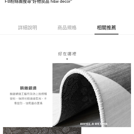
每筆NT$120
FB粉絲團搜尋"好物良品 h&w decor"
３．收到繳費通知簡訊後14天內，點擊此簡訊中的連結，可透過四大超商／
ATM／網路銀行／等多元方式進行付款，方視為交易完成。
※ 請注意：結帳手續完成當下不需立刻繳費，但若您需要取消訂單，請聯絡
購買商品的店家。未經商家同意取消之訂單仍視為有效，需透過AFTEE先享
後付繳納相關費用。
詳細說明
商品規格
相關推薦
※ 交易是否成功請以「AFTEE先享後付 」之結帳頁面顯示為準，若有關於
是否繳費成功／繳費後需取消欲退款等相關疑問，請聯繫「AFTEE先享後付
客戶支援中心」
https://netprotections.freshdesk.com/support/home
【注意事項】
１．透過由恩沛科技股份有限公司提供之「AFTEE先享後付」服務完成之交
易，需依本服務之必要範圍內提供個人資料，並將交易相關給付款項請求債
權轉讓予恩沛科技股份有限公司。
２．關於個人資料處理事宜，請瀏覽以下網址：
https://aftee.tw/terms/#terms3
３．未成年的使用者請事先徵得法定代理人或監護人之同意方可使用
「AFTEE先享後付」，若未經同意申辦者引起之損失，本公司不負相關責
任。
４．使用「AFTEE先享後付」時，將依據個別帳號之用戶狀況，依本公司即
時審查核予不同之上限額度；若仍有額度不足之情形，本公司將視審查結果
請求用戶進行身份認證。
５．嚴禁一人註冊多個帳號或使用他人資訊註冊。若發現惡意使用之情形，
恩沛科技股份有限公司將有權停止該用戶之使用額度並採取法律行動。