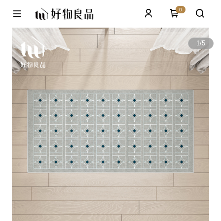
0
1
/
5