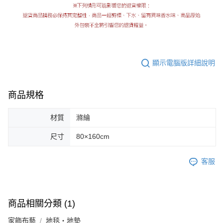
顯示電腦版詳細說明
商品規格
材質
滌綸
尺寸
80×160cm
客服
商品相關分類 (1)
家飾布藝
地毯・地墊