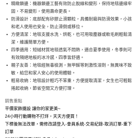
精緻鎖邊：機器鎖邊工藝有效防止脫線和變形，保持地毯邊緣牢
華南商業銀行
彰化商業銀行
合作金庫商業銀行
第一商業銀行
LINE Pay
固，不易變形，使用壽命更長。
上海商業儲蓄銀行
台北富邦商業銀行
華南商業銀行
彰化商業銀行
國泰世華商業銀行
兆豐國際商業銀行
防滑設計：底部配有矽膠止滑顆粒，具備耐磨與防滑效果，小孩
Apple Pay
上海商業儲蓄銀行
台北富邦商業銀行
臺灣中小企業銀行
台中商業銀行
和老人使用也安全，防止滑倒或移位。
國泰世華商業銀行
兆豐國際商業銀行
匯豐（台灣）商業銀行
華泰商業銀行
街口支付
臺灣中小企業銀行
台中商業銀行
方便清潔：地毯支援水洗、烘乾，也可用吸塵器或軟毛刷輕鬆清
聯邦商業銀行
遠東國際商業銀行
匯豐（台灣）商業銀行
華泰商業銀行
潔，維護簡單方便。
悠遊付
元大商業銀行
永豐商業銀行
聯邦商業銀行
遠東國際商業銀行
四季適用：短絨材質地毯透氣不悶熱，適合夏季使用，冬季則可
玉山商業銀行
星展（台灣）商業銀行
元大商業銀行
永豐商業銀行
全盈+PAY
有效隔絕地板的冰冷感，四季皆舒適。
台新國際商業銀行
中國信託商業銀行
玉山商業銀行
星展（台灣）商業銀行
台灣樂天信用卡公司
親子友善：地毯經無毒檢測，無甲醛等刺激性溶劑，無異味不致
台新國際商業銀行
中國信託商業銀行
AFTEE先享後付
敏，給您和家人安心的使用體驗。
台灣樂天信用卡公司
相關說明
輕易收納：地毯設計輕巧不笨重，方便提取清潔，女生也可輕鬆
【關於「AFTEE先享後付」】
ATM付款
AFTEE先享後付是「在收到商品之後才付款」的支付方式。 讓您購物簡單
捲起收納，節省空間又方便打理。
便利好安心！
１．簡單：不需註冊會員、不需綁卡、不需儲值。
銷售重點
運送方式
２．便利：只要手機號碼，簡訊認證，即可結帳。
平價家飾擺設 讓你的家更美~
３．安心：先確認商品／服務後，再付款。
新竹物流
24小時行動購物不打烊，天天方便買！
每筆NT$80，滿NT$1,200(含以上)免運費
【「AFTEE先享後付」結帳流程】
下標後無法改單，需修改請登入-會員系統-交易紀錄-取消訂單-重下
１．於結帳方式選擇「AFTEE先享後付」後，將跳轉至「AFTEE先享後付」
中華郵政
結帳頁面，進行簡訊認證並確認金額後，即可完成結帳。
訂單
２．訂單成立數日內，您將收到繳費通知簡訊。