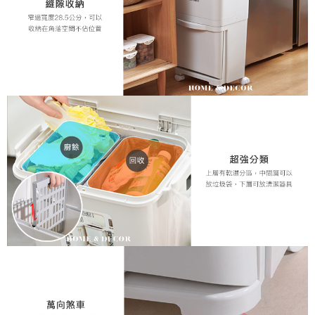
AFTEEの初回ご利用の際に、審査を通過すれば、最高額がNT$10,000にな
ります。支払い期限を過ぎた場合、その金額に基づいて年利20%の遅延滞
納金が加算されます。未成年の利用者は、事前に法定代理人または後見人
の同意を得ればAFTEEをご利用いただけます。
個人情報の処理、利用について疑問がある、または関連する法律の権利を
行使したい場合は、ネットプロテクションズ
cs_tw@netprotections.co.jp
にご連絡ください。上記に示した個人情報を、必要な購入注文書とあわせ
てAFTEEにご提供いただく、またはAFTEEにあなたの個人情報の収集、処
理、利用を許可することににご同意いただけない場合は、当サービスを選
択しないでください。