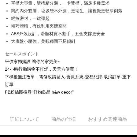
LINE Pay
單槽大容量，雙槽精分類，一卡雙槽，滿足多種需求
上海商業儲蓄銀行
台北富邦商業銀行
華南商業銀行
彰化商業銀行
国泰世華商業銀行
兆豐國際商業銀行
簡約內外雙層，垃圾袋不外漏，更衛生，讓視覺更乾淨俐落
Apple Pay
上海商業儲蓄銀行
台北富邦商業銀行
台湾中小企業銀行
台中商業銀行
輕按密封，一鍵彈起
国泰世華商業銀行
兆豐國際商業銀行
HSBC(台湾)商業銀行
華泰商業銀行
JKOPAY
台湾中小企業銀行
台中商業銀行
精巧體積，有效利用夾縫空間
聯邦商業銀行
遠東国際商業銀行
HSBC(台湾)商業銀行
華泰商業銀行
ABS外殼設計，滑順材質不割手，五金支撐更安全
Easy Wallet
元大商業銀行
永豐商業銀行
聯邦商業銀行
遠東国際商業銀行
大底盤小壓強，美觀穩固不易傾斜
玉山商業銀行
星展(台湾)商業銀行
元大商業銀行
永豐商業銀行
Plus Pay
台新國際商業銀行
中国信託商業銀行
玉山商業銀行
星展(台湾)商業銀行
セールスポイント
台湾楽天クレジットカード会社
台新國際商業銀行
中国信託商業銀行
AFTEE代金後払い
平價家飾擺設 讓你的家更美~
台湾楽天クレジットカード会社
説明
24小時行動購物不打烊，天天方便買！
一、 AFTEE代金後払いについて
ATM払い
下標後無法改單，需修改請登入-會員系統-交易紀錄-取消訂單-重下
1.お支払い方法でAFTEE代金後払いを選択すると、携帯電話認証ウィンド
ウが表示されます。
訂單
2.SMSで認証してお支払い手続を進めてください。
配送方法
FB粉絲團搜尋"好物良品 h&w decor"
3.注文するときのお支払いは不要です。商品はご指定の住所に配送されま
す。
新竹物流
4.ご注文が完了すると、携帯に支払い通知のSMSが届きます。アプリ会員
配送毎にNT$80、NT$1,200以上で送料無料
の場合は、AFTEE アプリプッシュ通知が届きます。
5.商品受け取り時のお支払いは不要です。商品を確かめてから、SMSまた
詳細について
商品の仕様
おすすめ関連商品
中華郵政
はアプリの通知に従って、4大コンビニ、またはATM/オンラインバンキン
グでお支払いください。
配送毎にNT$120