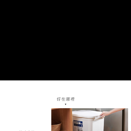
代金納付期限は最短で 14 日以内ですので、ご注意ください。AFTEE アプ
リをダウンロードして AFTEE 会員になるとお支払い期限を最長 45 日以内
まで延長できます。
お支払期限は、ショップが請求した期日と、AFTEEで延長できる日数をも
とに計算されます。AFTEEで注文すると、商品を受け取るまで支払い期限
を延長できますが、商品を期限内に受け取れない場合があります（例：予
約商品や商品到着日が比較的遅い商品）。そのため、商品到着の有無に関
わらず、AFTEEで指定された期限内にお支払いください。
二、支払い限度額
1.初回 AFTEEを ご利用の際に、認証結果及び当社の審査の結果に基づ
き、限度額が設定されます。
2.決済金額は最低NT$20です。
3.現在、台湾の会員のみご利用いただけます。
三、利用規約「AFTEE代金後払い」（以下当サービスという）はネットプ
ロテクションズ（以下 AFTEE という）が提供し、AFTEEが代金を徴収し
ます。当サービスご利用の際に提供しなければならない個人情報（注文者
の氏名、電話番号、受取人の氏名、電話番号、受取人住所を含むがこれに
限らない）は、AFTEEに渡され当サービスで必要な範囲内で利用されま
す。AFTEEの個人情報の収集、処理、利用について、詳細はAFTEE公式ホ
ームページの『個人情報の収集、処理及び利用に関する声明』をご参照く
ださい（
https://aftee.tw/privacypolicy/
）。