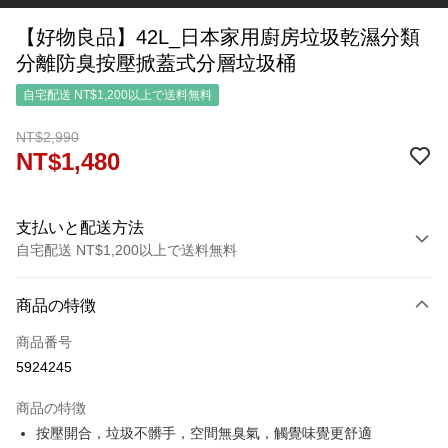
【好物良品】42L_日本家用廚房垃圾乾濕分類
分離防臭按壓掀蓋式分層垃圾桶
自宅配送 NT$1,200以上で送料無料
NT$2,990
NT$1,480
支払いと配送方法
自宅配送 NT$1,200以上で送料無料
お支払い方法
商品の特徴
クレジットカード1回払い
商品番号
クレジットカード分割払い
5924245
3回払い、金利0、毎回
NT$493
21行の銀行
商品の特徴
6回払い、金利0、毎回
NT$246
21行の銀行
合作金庫商業銀行
第一商業銀行
按壓開合，垃圾不髒手，空間無臭氣，觸覺味覺更舒適
華南商業銀行
彰化商業銀行
合作金庫商業銀行
第一商業銀行