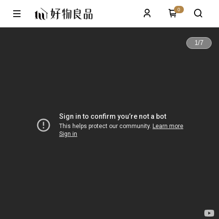
0
1
/
7