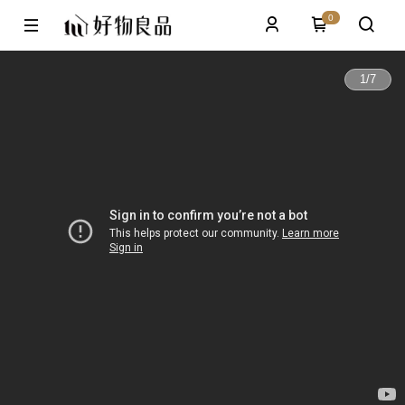
0
1
/
7