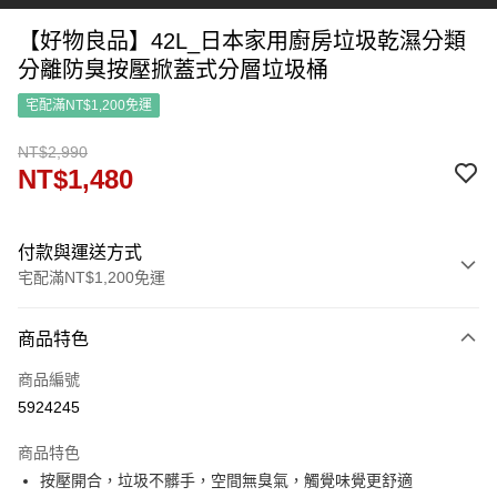
【好物良品】42L_日本家用廚房垃圾乾濕分類
分離防臭按壓掀蓋式分層垃圾桶
宅配滿NT$1,200免運
NT$2,990
NT$1,480
付款與運送方式
宅配滿NT$1,200免運
付款方式
商品特色
信用卡一次付款
商品編號
信用卡分期付款
5924245
3 期 0 利率 每期
NT$493
21家銀行
商品特色
6 期 0 利率 每期
NT$246
21家銀行
合作金庫商業銀行
第一商業銀行
按壓開合，垃圾不髒手，空間無臭氣，觸覺味覺更舒適
華南商業銀行
彰化商業銀行
合作金庫商業銀行
第一商業銀行