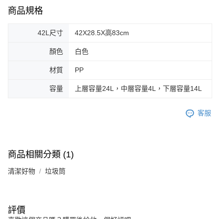
商品規格
42L尺寸
42X28.5X高83cm
顏色
白色
材質
PP
容量
上層容量24L，中層容量4L，下層容量14L
客服
商品相關分類 (1)
清潔好物
垃圾筒
評價