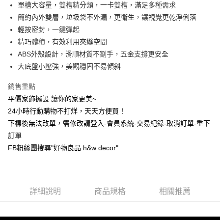
LINE Pay
單槽大容量，雙槽精分類，一卡雙槽，滿足多種需求
上海商業儲蓄銀行
台北富邦商業銀行
華南商業銀行
彰化商業銀行
國泰世華商業銀行
兆豐國際商業銀行
簡約內外雙層，垃圾袋不外漏，更衛生，讓視覺更乾淨俐落
Apple Pay
上海商業儲蓄銀行
台北富邦商業銀行
臺灣中小企業銀行
台中商業銀行
輕按密封，一鍵彈起
國泰世華商業銀行
兆豐國際商業銀行
匯豐（台灣）商業銀行
華泰商業銀行
街口支付
臺灣中小企業銀行
台中商業銀行
精巧體積，有效利用夾縫空間
聯邦商業銀行
遠東國際商業銀行
匯豐（台灣）商業銀行
華泰商業銀行
ABS外殼設計，滑順材質不割手，五金支撐更安全
悠遊付
元大商業銀行
永豐商業銀行
聯邦商業銀行
遠東國際商業銀行
大底盤小壓強，美觀穩固不易傾斜
玉山商業銀行
星展（台灣）商業銀行
元大商業銀行
永豐商業銀行
全盈+PAY
台新國際商業銀行
中國信託商業銀行
玉山商業銀行
星展（台灣）商業銀行
銷售重點
台灣樂天信用卡公司
台新國際商業銀行
中國信託商業銀行
AFTEE先享後付
平價家飾擺設 讓你的家更美~
台灣樂天信用卡公司
相關說明
24小時行動購物不打烊，天天方便買！
【關於「AFTEE先享後付」】
下標後無法改單，需修改請登入-會員系統-交易紀錄-取消訂單-重下
ATM付款
AFTEE先享後付是「在收到商品之後才付款」的支付方式。 讓您購物簡單
便利好安心！
訂單
１．簡單：不需註冊會員、不需綁卡、不需儲值。
FB粉絲團搜尋"好物良品 h&w decor"
運送方式
２．便利：只要手機號碼，簡訊認證，即可結帳。
３．安心：先確認商品／服務後，再付款。
新竹物流
每筆NT$80，滿NT$1,200(含以上)免運費
【「AFTEE先享後付」結帳流程】
１．於結帳方式選擇「AFTEE先享後付」後，將跳轉至「AFTEE先享後付」
詳細說明
商品規格
相關推薦
中華郵政
結帳頁面，進行簡訊認證並確認金額後，即可完成結帳。
２．訂單成立數日內，您將收到繳費通知簡訊。
每筆NT$120
３．收到繳費通知簡訊後14天內，點擊此簡訊中的連結，可透過四大超商／