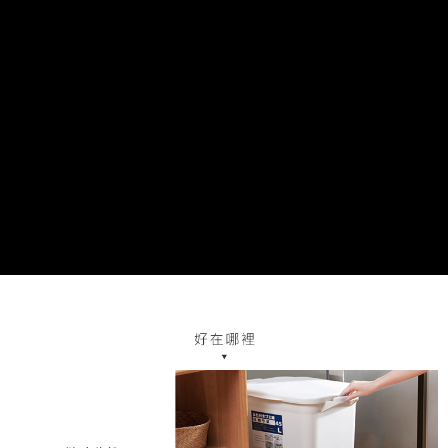
ATM／網路銀行／等多元方式進行付款，方視為交易完成。
※ 請注意：結帳手續完成當下不需立刻繳費，但若您需要取消訂單，請聯絡
購買商品的店家。未經商家同意取消之訂單仍視為有效，需透過AFTEE先享
後付繳納相關費用。
※ 交易是否成功請以「AFTEE先享後付 」之結帳頁面顯示為準，若有關於
是否繳費成功／繳費後需取消欲退款等相關疑問，請聯繫「AFTEE先享後付
客戶支援中心」
https://netprotections.freshdesk.com/support/home
【注意事項】
１．透過由恩沛科技股份有限公司提供之「AFTEE先享後付」服務完成之交
易，需依本服務之必要範圍內提供個人資料，並將交易相關給付款項請求債
權轉讓予恩沛科技股份有限公司。
２．關於個人資料處理事宜，請瀏覽以下網址：
https://aftee.tw/terms/#terms3
３．未成年的使用者請事先徵得法定代理人或監護人之同意方可使用
「AFTEE先享後付」，若未經同意申辦者引起之損失，本公司不負相關責
任。
４．使用「AFTEE先享後付」時，將依據個別帳號之用戶狀況，依本公司即
時審查核予不同之上限額度；若仍有額度不足之情形，本公司將視審查結果
請求用戶進行身份認證。
５．嚴禁一人註冊多個帳號或使用他人資訊註冊。若發現惡意使用之情形，
恩沛科技股份有限公司將有權停止該用戶之使用額度並採取法律行動。