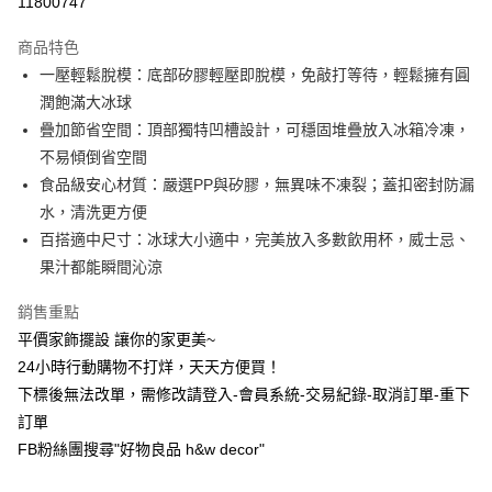
11800747
3 期 0 利率 每期
NT$23
21家銀行
商品特色
6 期 0 利率 每期
NT$11
21家銀行
合作金庫商業銀行
第一商業銀行
一壓輕鬆脫模：底部矽膠輕壓即脫模，免敲打等待，輕鬆擁有圓
華南商業銀行
彰化商業銀行
合作金庫商業銀行
第一商業銀行
超商取貨付款
潤飽滿大冰球
上海商業儲蓄銀行
台北富邦商業銀行
華南商業銀行
彰化商業銀行
國泰世華商業銀行
兆豐國際商業銀行
疊加節省空間：頂部獨特凹槽設計，可穩固堆疊放入冰箱冷凍，
LINE Pay
上海商業儲蓄銀行
台北富邦商業銀行
臺灣中小企業銀行
台中商業銀行
不易傾倒省空間
國泰世華商業銀行
兆豐國際商業銀行
匯豐（台灣）商業銀行
華泰商業銀行
Apple Pay
臺灣中小企業銀行
台中商業銀行
食品級安心材質：嚴選PP與矽膠，無異味不凍裂；蓋扣密封防漏
聯邦商業銀行
遠東國際商業銀行
匯豐（台灣）商業銀行
華泰商業銀行
水，清洗更方便
街口支付
元大商業銀行
永豐商業銀行
聯邦商業銀行
遠東國際商業銀行
百搭適中尺寸：冰球大小適中，完美放入多數飲用杯，威士忌、
玉山商業銀行
星展（台灣）商業銀行
元大商業銀行
永豐商業銀行
悠遊付
果汁都能瞬間沁涼
台新國際商業銀行
中國信託商業銀行
玉山商業銀行
星展（台灣）商業銀行
台灣樂天信用卡公司
台新國際商業銀行
中國信託商業銀行
全盈+PAY
銷售重點
台灣樂天信用卡公司
平價家飾擺設 讓你的家更美~
AFTEE先享後付
24小時行動購物不打烊，天天方便買！
相關說明
【關於「AFTEE先享後付」】
下標後無法改單，需修改請登入-會員系統-交易紀錄-取消訂單-重下
Hami Point
AFTEE先享後付是「在收到商品之後才付款」的支付方式。 讓您購物簡單
訂單
便利好安心！
相關說明
FB粉絲團搜尋"好物良品 h&w decor"
１．簡單：不需註冊會員、不需綁卡、不需儲值。
「Hami Point」為中華電信所提供之點數服務，可於會員專區綁定中華電信
２．便利：只要手機號碼，簡訊認證，即可結帳。
ATM付款
會員帳號後，即可在購物車使用 Hami Point 折抵消費金額 (1點等於1元)。
３．安心：先確認商品／服務後，再付款。