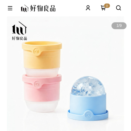
0
1
/
9