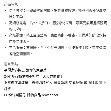
商品特色
6 期 0 利率 每期
NT$103
21家銀行
合作金庫商業銀行
第一商業銀行
隱形觸控：一鍵輕觸即開關，捨棄實體按鍵，極簡俐落外型展現
華南商業銀行
彰化商業銀行
合作金庫商業銀行
第一商業銀行
超商取貨付款
日系美學。
上海商業儲蓄銀行
台北富邦商業銀行
華南商業銀行
彰化商業銀行
國泰世華商業銀行
兆豐國際商業銀行
高續航充電：Type-C接口，擺脫線材束縛，最高亮度可連續照明
LINE Pay
上海商業儲蓄銀行
台北富邦商業銀行
臺灣中小企業銀行
台中商業銀行
約8小時。
國泰世華商業銀行
兆豐國際商業銀行
匯豐（台灣）商業銀行
華泰商業銀行
Apple Pay
臺灣中小企業銀行
台中商業銀行
高級電鍍：精工金屬燈體，表面防刮不脫漆，具備戶外防潑水特
聯邦商業銀行
遠東國際商業銀行
匯豐（台灣）商業銀行
華泰商業銀行
性極易清潔。
街口支付
元大商業銀行
永豐商業銀行
聯邦商業銀行
遠東國際商業銀行
三色調光：支援暖、白、中性光切換，長按調整明暗，完美營造
玉山商業銀行
星展（台灣）商業銀行
元大商業銀行
永豐商業銀行
悠遊付
各種空間氛圍。
台新國際商業銀行
中國信託商業銀行
玉山商業銀行
星展（台灣）商業銀行
台灣樂天信用卡公司
台新國際商業銀行
中國信託商業銀行
全盈+PAY
銷售重點
台灣樂天信用卡公司
平價家飾擺設 讓你的家更美~
AFTEE先享後付
24小時行動購物不打烊，天天方便買！
相關說明
【關於「AFTEE先享後付」】
下標後無法改單，需修改請登入-會員系統-交易紀錄-取消訂單-重下
ATM付款
AFTEE先享後付是「在收到商品之後才付款」的支付方式。 讓您購物簡單
訂單
便利好安心！
FB粉絲團搜尋"好物良品 h&w decor"
１．簡單：不需註冊會員、不需綁卡、不需儲值。
運送方式
２．便利：只要手機號碼，簡訊認證，即可結帳。
３．安心：先確認商品／服務後，再付款。
全家取貨付款，消費滿 $1200 (含以上)免運費