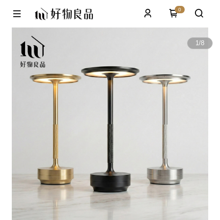
0
1
/
8