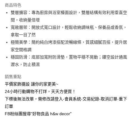
商品特色
6 期 0 利率 每期
NT$79
21家銀行
合作金庫商業銀行
第一商業銀行
雙層擴容：專為廚房與浴室檯面設計，雙層結構有效利用垂直空
華南商業銀行
彰化商業銀行
合作金庫商業銀行
第一商業銀行
超商取貨付款
間，收納量倍增
上海商業儲蓄銀行
台北富邦商業銀行
華南商業銀行
彰化商業銀行
國泰世華商業銀行
兆豐國際商業銀行
寬敞層架：開放式寬口設計，輕鬆收納調味瓶、保養品或香氛，
LINE Pay
上海商業儲蓄銀行
台北富邦商業銀行
臺灣中小企業銀行
台中商業銀行
拿取一目了然
國泰世華商業銀行
兆豐國際商業銀行
匯豐（台灣）商業銀行
華泰商業銀行
Apple Pay
臺灣中小企業銀行
台中商業銀行
極簡美學：簡約純白烤漆搭配流暢線條，質感細膩百搭，提升居
聯邦商業銀行
遠東國際商業銀行
匯豐（台灣）商業銀行
華泰商業銀行
家空間格調
街口支付
元大商業銀行
永豐商業銀行
聯邦商業銀行
遠東國際商業銀行
穩固防滑：底部加寬附防滑墊，置物平穩不晃動；鏤空設計通風
玉山商業銀行
星展（台灣）商業銀行
元大商業銀行
永豐商業銀行
悠遊付
瀝水，防止積濕
台新國際商業銀行
中國信託商業銀行
玉山商業銀行
星展（台灣）商業銀行
台灣樂天信用卡公司
台新國際商業銀行
中國信託商業銀行
全盈+PAY
銷售重點
台灣樂天信用卡公司
平價家飾擺設 讓你的家更美~
AFTEE先享後付
24小時行動購物不打烊，天天方便買！
相關說明
【關於「AFTEE先享後付」】
下標後無法改單，需修改請登入-會員系統-交易紀錄-取消訂單-重下
ATM付款
AFTEE先享後付是「在收到商品之後才付款」的支付方式。 讓您購物簡單
訂單
便利好安心！
FB粉絲團搜尋"好物良品 h&w decor"
１．簡單：不需註冊會員、不需綁卡、不需儲值。
運送方式
２．便利：只要手機號碼，簡訊認證，即可結帳。
３．安心：先確認商品／服務後，再付款。
全家取貨付款，消費滿 $1200 (含以上)免運費