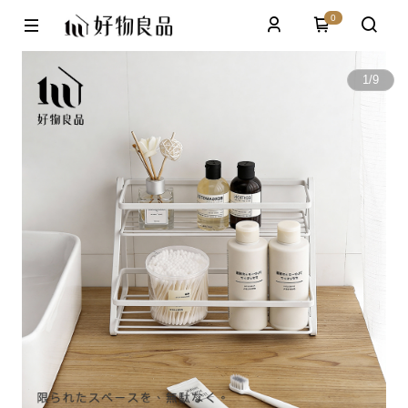
0
1
/
9