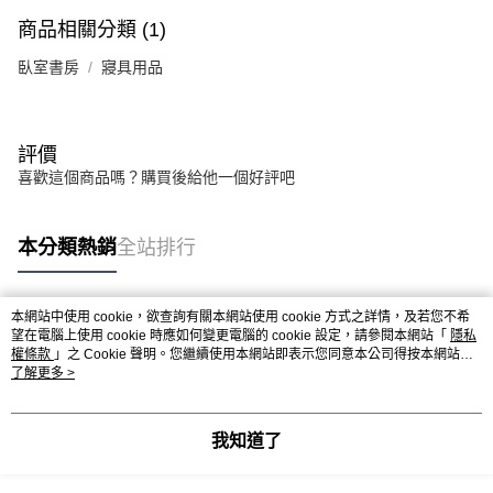
商品相關分類 (1)
臥室書房
寢具用品
評價
喜歡這個商品嗎？購買後給他一個好評吧
本分類熱銷
全站排行
本網站中使用 cookie，欲查詢有關本網站使用 cookie 方式之詳情，及若您不希
熱門標籤
望在電腦上使用 cookie 時應如何變更電腦的 cookie 設定，請參閱本網站「
隱私
權條款
」之 Cookie 聲明。您繼續使用本網站即表示您同意本公司得按本網站使
用條款之 Cookie 聲明使用 cookie。
了解更多 >
我知道了