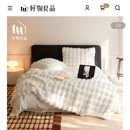
0
1
/
9