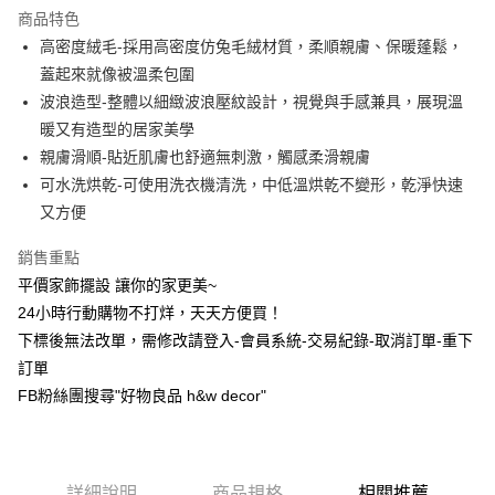
商品特色
6 期 0 利率 每期
NT$46
21家銀行
合作金庫商業銀行
第一商業銀行
高密度絨毛-採用高密度仿兔毛絨材質，柔順親膚、保暖蓬鬆，
華南商業銀行
彰化商業銀行
合作金庫商業銀行
第一商業銀行
超商取貨付款
蓋起來就像被溫柔包圍
上海商業儲蓄銀行
台北富邦商業銀行
華南商業銀行
彰化商業銀行
國泰世華商業銀行
兆豐國際商業銀行
波浪造型-整體以細緻波浪壓紋設計，視覺與手感兼具，展現溫
LINE Pay
上海商業儲蓄銀行
台北富邦商業銀行
臺灣中小企業銀行
台中商業銀行
暖又有造型的居家美學
國泰世華商業銀行
兆豐國際商業銀行
匯豐（台灣）商業銀行
華泰商業銀行
Apple Pay
臺灣中小企業銀行
台中商業銀行
親膚滑順-貼近肌膚也舒適無刺激，觸感柔滑親膚
聯邦商業銀行
遠東國際商業銀行
匯豐（台灣）商業銀行
華泰商業銀行
可水洗烘乾-可使用洗衣機清洗，中低溫烘乾不變形，乾淨快速
街口支付
元大商業銀行
永豐商業銀行
聯邦商業銀行
遠東國際商業銀行
又方便
玉山商業銀行
星展（台灣）商業銀行
元大商業銀行
永豐商業銀行
悠遊付
台新國際商業銀行
中國信託商業銀行
玉山商業銀行
星展（台灣）商業銀行
銷售重點
台灣樂天信用卡公司
台新國際商業銀行
中國信託商業銀行
全盈+PAY
平價家飾擺設 讓你的家更美~
台灣樂天信用卡公司
24小時行動購物不打烊，天天方便買！
AFTEE先享後付
下標後無法改單，需修改請登入-會員系統-交易紀錄-取消訂單-重下
相關說明
【關於「AFTEE先享後付」】
訂單
ATM付款
AFTEE先享後付是「在收到商品之後才付款」的支付方式。 讓您購物簡單
FB粉絲團搜尋"好物良品 h&w decor"
便利好安心！
１．簡單：不需註冊會員、不需綁卡、不需儲值。
運送方式
２．便利：只要手機號碼，簡訊認證，即可結帳。
３．安心：先確認商品／服務後，再付款。
全家取貨付款，消費滿 $1200 (含以上)免運費
詳細說明
商品規格
相關推薦