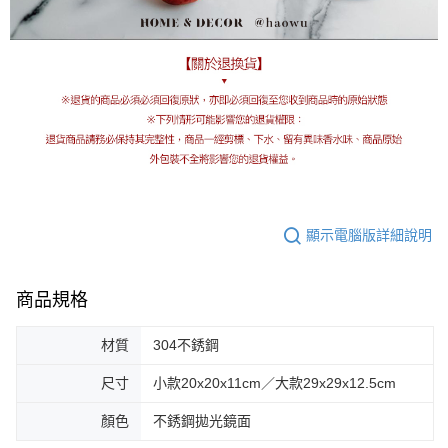
顯示電腦版詳細說明
商品規格
材質
304不銹鋼
尺寸
小款20x20x11cm／大款29x29x12.5cm
顏色
不銹鋼拋光鏡面