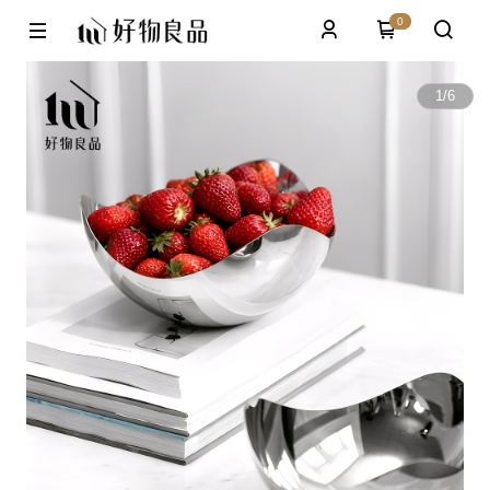
0
1
/
6