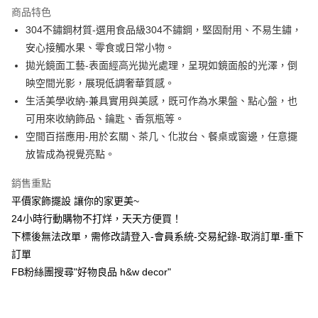
商品特色
6 期 0 利率 每期
NT$180
21家銀行
合作金庫商業銀行
第一商業銀行
304不鏽鋼材質-選用食品級304不鏽鋼，堅固耐用、不易生鏽，
華南商業銀行
彰化商業銀行
合作金庫商業銀行
第一商業銀行
超商取貨付款
安心接觸水果、零食或日常小物。
上海商業儲蓄銀行
台北富邦商業銀行
華南商業銀行
彰化商業銀行
國泰世華商業銀行
兆豐國際商業銀行
拋光鏡面工藝-表面經高光拋光處理，呈現如鏡面般的光澤，倒
LINE Pay
上海商業儲蓄銀行
台北富邦商業銀行
臺灣中小企業銀行
台中商業銀行
映空間光影，展現低調奢華質感。
國泰世華商業銀行
兆豐國際商業銀行
匯豐（台灣）商業銀行
華泰商業銀行
Apple Pay
臺灣中小企業銀行
台中商業銀行
生活美學收納-兼具實用與美感，既可作為水果盤、點心盤，也
聯邦商業銀行
遠東國際商業銀行
匯豐（台灣）商業銀行
華泰商業銀行
可用來收納飾品、鑰匙、香氛瓶等。
街口支付
元大商業銀行
永豐商業銀行
聯邦商業銀行
遠東國際商業銀行
空間百搭應用-用於玄關、茶几、化妝台、餐桌或窗邊，任意擺
玉山商業銀行
星展（台灣）商業銀行
元大商業銀行
永豐商業銀行
悠遊付
放皆成為視覺亮點。
台新國際商業銀行
中國信託商業銀行
玉山商業銀行
星展（台灣）商業銀行
台灣樂天信用卡公司
台新國際商業銀行
中國信託商業銀行
全盈+PAY
銷售重點
台灣樂天信用卡公司
平價家飾擺設 讓你的家更美~
AFTEE先享後付
24小時行動購物不打烊，天天方便買！
相關說明
【關於「AFTEE先享後付」】
下標後無法改單，需修改請登入-會員系統-交易紀錄-取消訂單-重下
ATM付款
AFTEE先享後付是「在收到商品之後才付款」的支付方式。 讓您購物簡單
訂單
便利好安心！
FB粉絲團搜尋"好物良品 h&w decor"
１．簡單：不需註冊會員、不需綁卡、不需儲值。
運送方式
２．便利：只要手機號碼，簡訊認證，即可結帳。
３．安心：先確認商品／服務後，再付款。
全家取貨付款，消費滿 $1200 (含以上)免運費