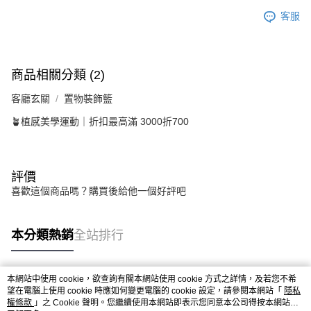
客服
商品相關分類 (2)
客廳玄關
置物裝飾籃
🪴植感美學運動｜折扣最高滿 3000折700
評價
喜歡這個商品嗎？購買後給他一個好評吧
本分類熱銷
全站排行
本網站中使用 cookie，欲查詢有關本網站使用 cookie 方式之詳情，及若您不希
熱門標籤
望在電腦上使用 cookie 時應如何變更電腦的 cookie 設定，請參閱本網站「
隱私
權條款
」之 Cookie 聲明。您繼續使用本網站即表示您同意本公司得按本網站使