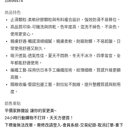
10694474
3 期 0 利率 每期
NT$96
21家銀行
商品特色
6 期 0 利率 每期
NT$48
21家銀行
合作金庫商業銀行
第一商業銀行
止滑顆粒-柔軟矽膠顆粒與布料複合設計，強效防滑不易移位。
華南商業銀行
彰化商業銀行
合作金庫商業銀行
第一商業銀行
超商取貨付款
高品質印染-可機洗與烘乾，色牢度高，混洗不掉色、不染色，
上海商業儲蓄銀行
台北富邦商業銀行
華南商業銀行
彰化商業銀行
國泰世華商業銀行
兆豐國際商業銀行
使用更安心。
LINE Pay
上海商業儲蓄銀行
台北富邦商業銀行
臺灣中小企業銀行
台中商業銀行
親膚舒適-觸感滑順細膩，親膚柔軟，耐磨耐髒，不易起皺，日
國泰世華商業銀行
兆豐國際商業銀行
匯豐（台灣）商業銀行
華泰商業銀行
Apple Pay
臺灣中小企業銀行
台中商業銀行
常使用舒適又耐久。
聯邦商業銀行
遠東國際商業銀行
匯豐（台灣）商業銀行
華泰商業銀行
吸汗透氣-透氣性佳，夏天不悶熱、冬天不冰冷，四季皆宜，全
街口支付
元大商業銀行
永豐商業銀行
聯邦商業銀行
遠東國際商業銀行
年都能舒適使用。
玉山商業銀行
星展（台灣）商業銀行
元大商業銀行
永豐商業銀行
悠遊付
編織工藝-採用仿日本手工編織技術，紋理細緻，質感升級更顯
台新國際商業銀行
中國信託商業銀行
玉山商業銀行
星展（台灣）商業銀行
台灣樂天信用卡公司
高雅。
台新國際商業銀行
中國信託商業銀行
全盈+PAY
精緻收編-堅固包邊工藝，耐拉扯不脫線，提升整體質感與耐用
台灣樂天信用卡公司
AFTEE先享後付
度。
相關說明
【關於「AFTEE先享後付」】
銷售重點
ATM付款
AFTEE先享後付是「在收到商品之後才付款」的支付方式。 讓您購物簡單
平價家飾擺設 讓你的家更美~
便利好安心！
24小時行動購物不打烊，天天方便買！
１．簡單：不需註冊會員、不需綁卡、不需儲值。
運送方式
２．便利：只要手機號碼，簡訊認證，即可結帳。
下標後無法改單，需修改請登入-會員系統-交易紀錄-取消訂單-重下
３．安心：先確認商品／服務後，再付款。