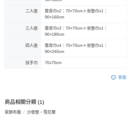
二人座
靠背巾x2：70×70cm＋坐墊巾x1：
90×160cm
三人座
靠背巾x3：70×70cm＋坐墊巾x1：
90×180cm
四人座
靠背巾x4：70×70cm＋坐墊巾x1：
90×240cm
扶手巾
70x70cm
客服
商品相關分類 (1)
家飾布藝
沙發墊・雪尼爾