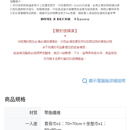
顯示電腦版詳細說明
商品規格
材質
聚酯纖維
一人座
靠背巾x1：70×70cm＋坐墊巾x1：
90×90cm