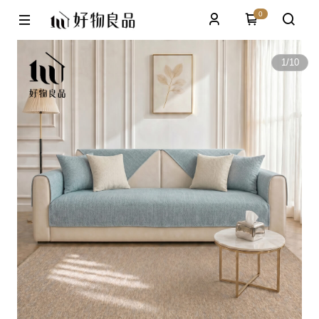
0
1
/
10